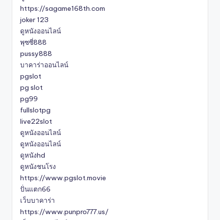
https://sagame168th.com
joker 123
ดูหนังออนไลน์
พุซซี่888
pussy888
บาคาร่าออนไลน์
pgslot
pg slot
pg99
fullslotpg
live22slot
ดูหนังออนไลน์
ดูหนังออนไลน์
ดูหนังhd
ดูหนังชนโรง
https://www.pgslot.movie
ปั่นแตก66
เว็บบาคาร่า
https://www.punpro777.us/