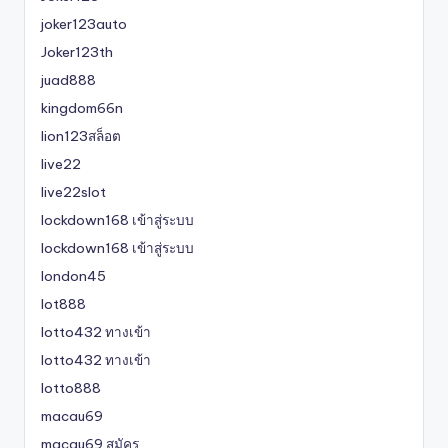
joker123auto
Joker123th
juad888
kingdom66n
lion123สล็อต
live22
live22slot
lockdown168 เข้าสู่ระบบ
lockdown168 เข้าสู่ระบบ
london45
lot888
lotto432 ทางเข้า
lotto432 ทางเข้า
lotto888
macau69
macau69 สมัคร