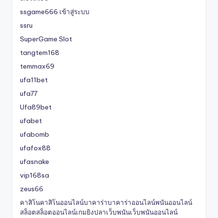
ssgame666 เข้าสู่ระบบ
ssru
SuperGame Slot
tangtem168
temmax69
ufa11bet
ufa77
Ufa89bet
ufabet
ufabomb
ufafox88
ufasnake
vip168sa
zeus66
คาสิโนคาสิโนออนไลน์บาคาร่าบาคาร่าออนไลน์พนันออนไลน์
สล็อตสล็อตออนไลน์เกมยิงปลาเว็บพนันเว็บพนันออนไลน์