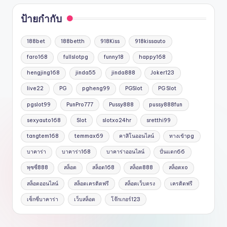
ป้ายกำกับ
188bet
188betth
918Kiss
918kissauto
faro168
fullslotpg
funny18
happy168
hengjing168
jinda55
jinda888
Joker123
live22
PG
pgheng99
PGSlot
PG Slot
pgslot99
PunPro777
Pussy888
pussy888fun
sexyauto168
Slot
slotxo24hr
sretthi99
tangtem168
temmax69
คาสิโนออนไลน์
ทางเข้าpg
บาคาร่า
บาคาร่า168
บาคาร่าออนไลน์
ปั่นแตก66
พุซซี่888
สล็อต
สล็อต168
สล็อต888
สล็อตxo
สล็อตออนไลน์
สล็อตเครดิตฟรี
สล็อตเว็บตรง
เครดิตฟรี
เซ็กซี่บาคาร่า
เว็บสล็อต
โจ๊กเกอร์123