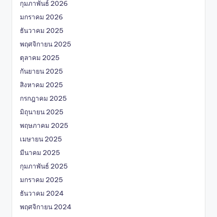
กุมภาพันธ์ 2026
มกราคม 2026
ธันวาคม 2025
พฤศจิกายน 2025
ตุลาคม 2025
กันยายน 2025
สิงหาคม 2025
กรกฎาคม 2025
มิถุนายน 2025
พฤษภาคม 2025
เมษายน 2025
มีนาคม 2025
กุมภาพันธ์ 2025
มกราคม 2025
ธันวาคม 2024
พฤศจิกายน 2024