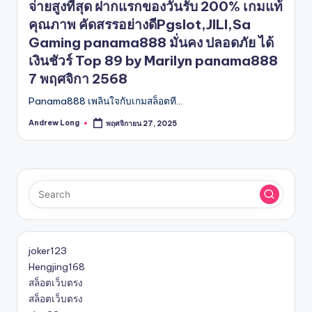
จ่ายสูงที่สุด ฝากแรกของวันรับ 200% เกมแท้
คุณภาพ คัดสรรอย่างดีPgslot,JILI,Sa
Gaming panama888 มั่นคง ปลอดภัย ได้
เงินชัวร์ Top 89 by Marilyn panama888
7 พฤศจิกา 2568
Panama888 เพลินใจกับเกมสล็อตที…
Andrew Long
พฤศจิกายน 27, 2025
Posted
by
joker123
Hengjing168
สล็อตเว็บตรง
สล็อตเว็บตรง