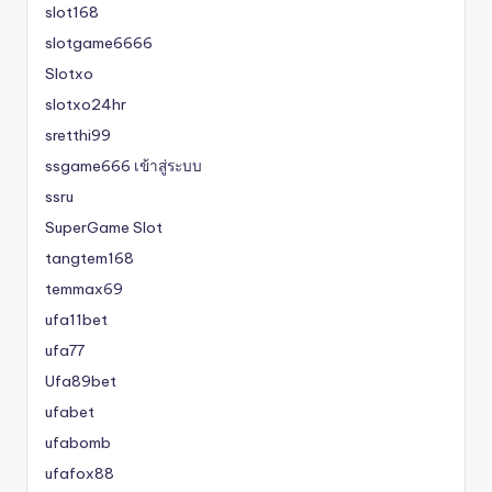
slot168
slotgame6666
Slotxo
slotxo24hr
sretthi99
ssgame666 เข้าสู่ระบบ
ssru
SuperGame Slot
tangtem168
temmax69
ufa11bet
ufa77
Ufa89bet
ufabet
ufabomb
ufafox88