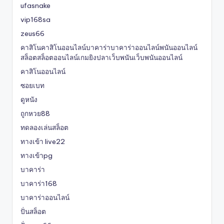
ufasnake
vip168sa
zeus66
คาสิโนคาสิโนออนไลน์บาคาร่าบาคาร่าออนไลน์พนันออนไลน์
สล็อตสล็อตออนไลน์เกมยิงปลาเว็บพนันเว็บพนันออนไลน์
คาสิโนออนไลน์
ซอยเบท
ดูหนัง
ถูกหวย88
ทดลองเล่นสล็อต
ทางเข้า live22
ทางเข้าpg
บาคาร่า
บาคาร่า168
บาคาร่าออนไลน์
ปั่นสล็อต