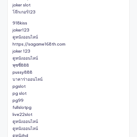
joker slot
โจ๊กเกอร์123
918kiss
joker123
ดูหนังออนไลน์
https://sagame168th.com
joker 123
ดูหนังออนไลน์
พุซซี่888
pussy888
บาคาร่าออนไลน์
pgslot
pg slot
pg99
fullslotpg
live22slot
ดูหนังออนไลน์
ดูหนังออนไลน์
ดูหนังhd