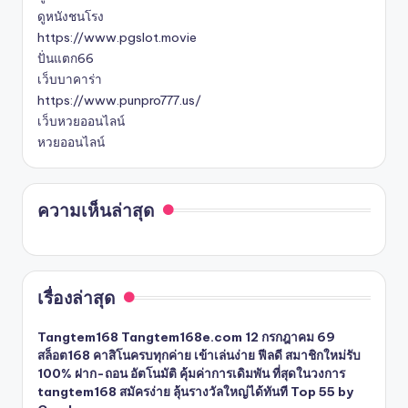
ดูหนังชนโรง
https://www.pgslot.movie
ปั่นแตก66
เว็บบาคาร่า
https://www.punpro777.us/
เว็บหวยออนไลน์
หวยออนไลน์
ความเห็นล่าสุด
เรื่องล่าสุด
Tangtem168 Tangtem168e.com 12 กรกฎาคม 69
สล็อต168 คาสิโนครบทุกค่าย เข้าเล่นง่าย ฟีลดี สมาชิกใหม่รับ
100% ฝาก-ถอน อัตโนมัติ คุ้มค่าการเดิมพัน ที่สุดในวงการ
tangtem168 สมัครง่าย ลุ้นรางวัลใหญ่ได้ทันที Top 55 by