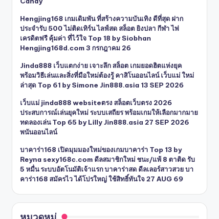
Candy
Hengjing168 เกมเดิมพัน ที่สร้างความบันเทิง ดีที่สุด ฝาก
ประจำรับ 500 ไม่ติดเทิร์น ไลฟ์สด สล็อต ยิงปลา กีฬา ไพ่
เครดิตฟรี คุ้มค่า ที่ไว้ใจ Top 18 by Siobhan
Hengjing168d.com 3 กรกฎาคม 26
Jinda888 เว็บแตกง่าย เจาะลึก สล็อต เกมยอดฮิตแห่งยุค
พร้อมวิธีเล่นและสิ่งที่มือใหม่ต้องรู้ คาสิโนออนไลน์ เว็บแม่ ใหม่
ล่าสุด Top 61 by Simone Jin888.asia 13 SEP 2026
เว็บแม่ jinda888 websiteตรง สล็อตเว็บตรง 2026
ประสบการณ์เล่นยุคใหม่ ระบบเสถียร พร้อมเกมให้เลือกมากมาย
ทดลองเล่น Top 65 by Lilly Jin888.asia 27 SEP 2026
พนันออนไลน์
บาคาร่า168 เปิดมุมมองใหม่ของเกมบาคาร่า Top 13 by
Reyna sexy168c.com ดีลสมาชิกใหม่ ชนะ/แพ้ 8 ตาติด รับ
5 หมื่น ระบบอัตโนมัติเจ้าแรก บาคาร่าสด ดีลเลอร์สาวสวย บา
คาร่า168 สมัครไว ได้โปรใหญ่ ใช้สิทธิ์ทันใจ 27 AUG 69
หมวดหมู่