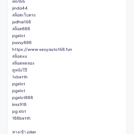
slot66
jinda44
สล็อตเว็บตรง
judhai168
สล็อต888
pgslot
pussy888
https://www.sexyauto168.fun
สล็อตxo
สล็อตทดลอง
ดูหนังโป๊
1xbetth
pgslot
pgslot
pgslot888
kiss918
pg slot
188betth
ทางเข้า joker