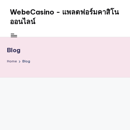
WebeCasino - แพลตฟอร์มคาสิโน
ออนไลน์
Blog
Home
Blog