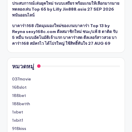
ประสบการณ์เล่นยุคใหม่ ระบบเสถียร พร้อมเกมให้เลือกมากมาย
ทดลองเล่น Top 65 by Lilly Jin888.asia 27 SEP 2026
พนันออนไลน์
บาคาร่า168 เปิดมุมมองใหม่ของเกมบาคาร่า Top 13 by
Reyna sexy168c.com ดีลสมาชิกใหม่ ชนะ/แพ้ 8 ตาติด รับ
5 หมื่น ระบบอัตโนมัติเจ้าแรก บาคาร่าสด ดีลเลอร์สาวสวย บา
คาร่า168 สมัครไว ได้โปรใหญ่ ใช้สิทธิ์ทันใจ 27 AUG 69
หมวดหมู่
037movie
168slot
188bet
188betth
1xbet
1xbit1
918kiss