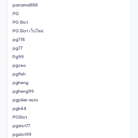
panama888
PG
PG Slot
PG Slot เว็บใหม่
pg718
pg77
Pg99
pgceo
pgfish
pgheng
pgheng99
pgjoker auto
pgk44
PGSlot
pgslot77
pgslot99