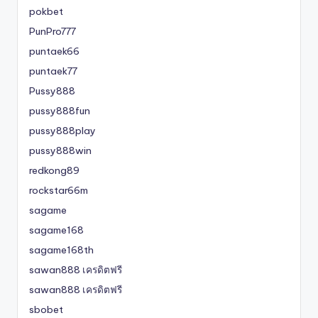
pokbet
PunPro777
puntaek66
puntaek77
Pussy888
pussy888fun
pussy888play
pussy888win
redkong89
rockstar66m
sagame
sagame168
sagame168th
sawan888 เครดิตฟรี
sawan888 เครดิตฟรี
sbobet