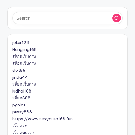
joker123
Hengjing168
สล็อตเว็บตรง
สล็อตเว็บตรง
slot66
jinda44
สล็อตเว็บตรง
judhai168
สล็อต888
pgslot
pussy888
https://www.sexyauto168.fun
สล็อตxo
สล็อตทดลอง