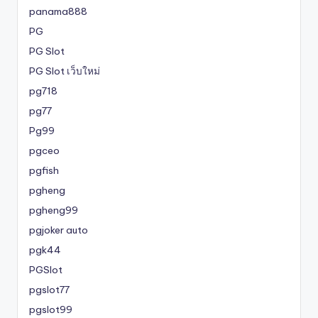
panama888
PG
PG Slot
PG Slot เว็บใหม่
pg718
pg77
Pg99
pgceo
pgfish
pgheng
pgheng99
pgjoker auto
pgk44
PGSlot
pgslot77
pgslot99