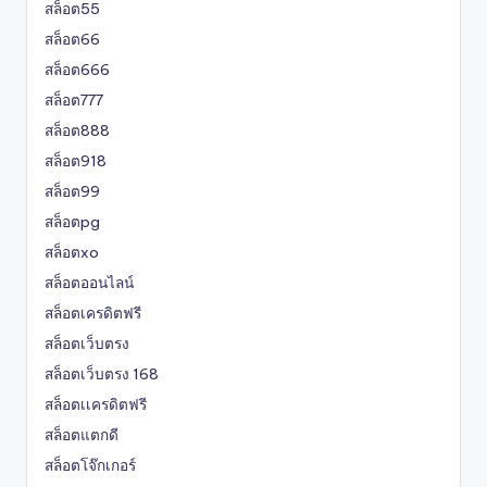
สล็อต55
สล็อต66
สล็อต666
สล็อต777
สล็อต888
สล็อต918
สล็อต99
สล็อตpg
สล็อตxo
สล็อตออนไลน์
สล็อตเครดิตฟรี
สล็อตเว็บตรง
สล็อตเว็บตรง 168
สล็อตเเครดิตฟรี
สล็อตแตกดี
สล็อตโจ๊กเกอร์