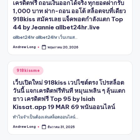
เครดิตฟรี ถอนเงินออกได้จริง ทุกยอดฝากรับ
1,000 บาท ฝาก-ถอน ออโต้ สล็อตจบที่เดียว
918kiss สมัครเลย แจ็คพอตกำลังแตก Top
44 by Jeannie allbet24hr.live
allbet24hr allbet24hr เว็บเกมส…
Andrew Long
พฤษภาคม 20, 2026
Posted
by
Posted
918kissme
in
เว็บเปิดใหม่ 918kiss เวปไซต์ตรง โปรสล็อต
วันนี้ แจกเครดิตฟรีทันที หมุนเพลิน ๆ ลุ้นแตก
ยาว เครดิตฟรี Top 95 by Isiah
Kissat.app 19 MAR 69 พนันออนไลน์
ทำไมจำเป็นต้องเล่นสล็อตออนไลน์…
Andrew Long
ธันวาคม 31, 2025
Posted
by