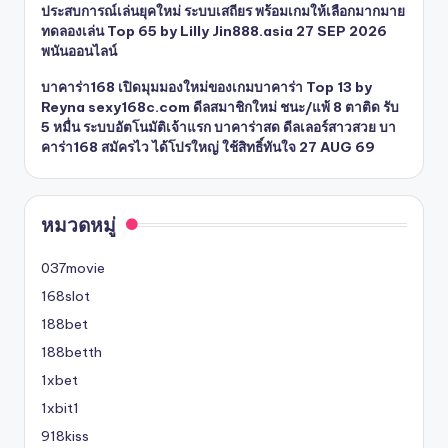
ประสบการณ์เล่นยุคใหม่ ระบบเสถียร พร้อมเกมให้เลือกมากมาย
ทดลองเล่น Top 65 by Lilly Jin888.asia 27 SEP 2026
พนันออนไลน์
บาคาร่า168 เปิดมุมมองใหม่ของเกมบาคาร่า Top 13 by
Reyna sexy168c.com ดีลสมาชิกใหม่ ชนะ/แพ้ 8 ตาติด รับ
5 หมื่น ระบบอัตโนมัติเจ้าแรก บาคาร่าสด ดีลเลอร์สาวสวย บา
คาร่า168 สมัครไว ได้โปรใหญ่ ใช้สิทธิ์ทันใจ 27 AUG 69
หมวดหมู่
037movie
168slot
188bet
188betth
1xbet
1xbit1
918kiss