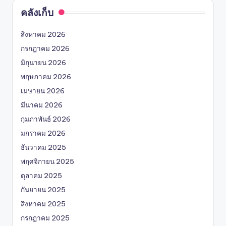
คลังเก็บ
สิงหาคม 2026
กรกฎาคม 2026
มิถุนายน 2026
พฤษภาคม 2026
เมษายน 2026
มีนาคม 2026
กุมภาพันธ์ 2026
มกราคม 2026
ธันวาคม 2025
พฤศจิกายน 2025
ตุลาคม 2025
กันยายน 2025
สิงหาคม 2025
กรกฎาคม 2025