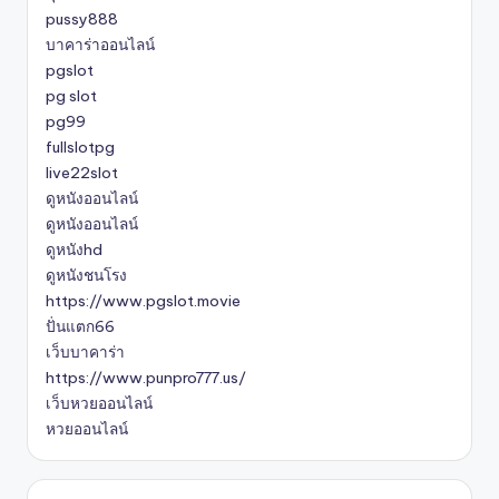
pussy888
บาคาร่าออนไลน์
pgslot
pg slot
pg99
fullslotpg
live22slot
ดูหนังออนไลน์
ดูหนังออนไลน์
ดูหนังhd
ดูหนังชนโรง
https://www.pgslot.movie
ปั่นแตก66
เว็บบาคาร่า
https://www.punpro777.us/
เว็บหวยออนไลน์
หวยออนไลน์