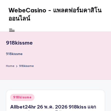
WebeCasino - แพลตฟอร์มคาสิโน
ออนไลน์
918kissme
918kissme
Home
918kissme
Posted
918kissme
in
Allbet24hr 26 พ.ค. 2026 918kiss แจก