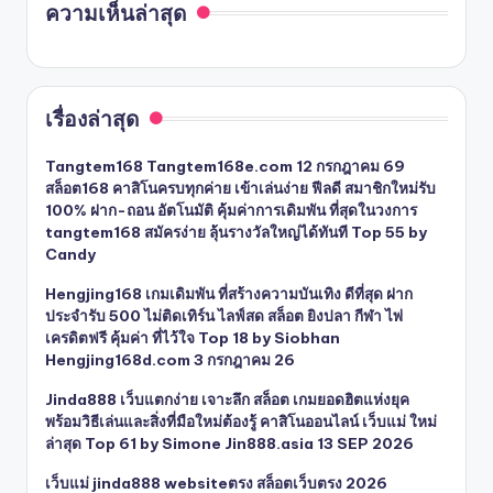
ความเห็นล่าสุด
เรื่องล่าสุด
Tangtem168 Tangtem168e.com 12 กรกฎาคม 69
สล็อต168 คาสิโนครบทุกค่าย เข้าเล่นง่าย ฟีลดี สมาชิกใหม่รับ
100% ฝาก-ถอน อัตโนมัติ คุ้มค่าการเดิมพัน ที่สุดในวงการ
tangtem168 สมัครง่าย ลุ้นรางวัลใหญ่ได้ทันที Top 55 by
Candy
Hengjing168 เกมเดิมพัน ที่สร้างความบันเทิง ดีที่สุด ฝาก
ประจำรับ 500 ไม่ติดเทิร์น ไลฟ์สด สล็อต ยิงปลา กีฬา ไพ่
เครดิตฟรี คุ้มค่า ที่ไว้ใจ Top 18 by Siobhan
Hengjing168d.com 3 กรกฎาคม 26
Jinda888 เว็บแตกง่าย เจาะลึก สล็อต เกมยอดฮิตแห่งยุค
พร้อมวิธีเล่นและสิ่งที่มือใหม่ต้องรู้ คาสิโนออนไลน์ เว็บแม่ ใหม่
ล่าสุด Top 61 by Simone Jin888.asia 13 SEP 2026
เว็บแม่ jinda888 websiteตรง สล็อตเว็บตรง 2026