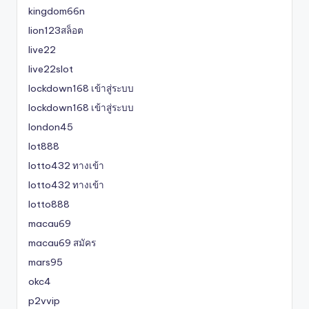
kingdom66n
lion123สล็อต
live22
live22slot
lockdown168 เข้าสู่ระบบ
lockdown168 เข้าสู่ระบบ
london45
lot888
lotto432 ทางเข้า
lotto432 ทางเข้า
lotto888
macau69
macau69 สมัคร
mars95
okc4
p2vvip