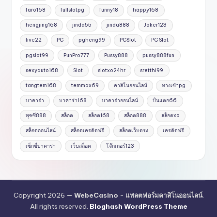
faro168
fullslotpg
funny18
happy168
hengjing168
jinda55
jinda888
Joker123
live22
PG
pgheng99
PGSlot
PG Slot
pgslot99
PunPro777
Pussy888
pussy888fun
sexyauto168
Slot
slotxo24hr
sretthi99
tangtem168
temmax69
คาสิโนออนไลน์
ทางเข้าpg
บาคาร่า
บาคาร่า168
บาคาร่าออนไลน์
ปั่นแตก66
พุซซี่888
สล็อต
สล็อต168
สล็อต888
สล็อตxo
สล็อตออนไลน์
สล็อตเครดิตฟรี
สล็อตเว็บตรง
เครดิตฟรี
เซ็กซี่บาคาร่า
เว็บสล็อต
โจ๊กเกอร์123
Copyright 2026 —
WebeCasino - แพลตฟอร์มคาสิโนออนไลน์
.
All rights reserved.
Bloghash WordPress Theme