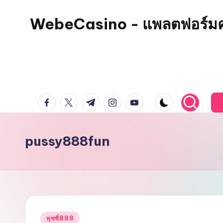
WebeCasino - แพลตฟอร์มค
facebook.com
twitter.com
t.me
instagram.com
youtube.com
pussy888fun
Posted
พุซซี่888