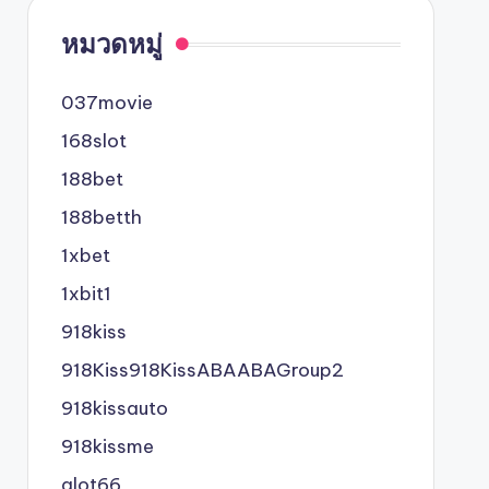
หมวดหมู่
037movie
168slot
188bet
188betth
1xbet
1xbit1
918kiss
918Kiss918KissABAABAGroup2
918kissauto
918kissme
alot66