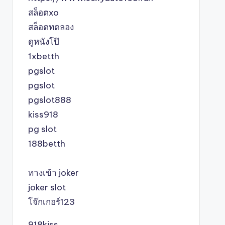
สล็อตxo
สล็อตทดลอง
ดูหนังโป๊
1xbetth
pgslot
pgslot
pgslot888
kiss918
pg slot
188betth
ทางเข้า joker
joker slot
โจ๊กเกอร์123
918kiss