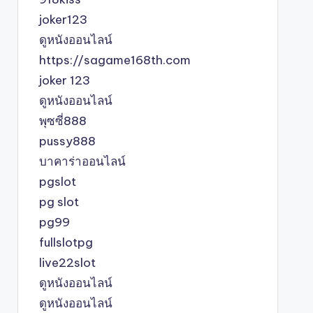
joker123
ดูหนังออนไลน์
https://sagame168th.com
joker 123
ดูหนังออนไลน์
พุซซี่888
pussy888
บาคาร่าออนไลน์
pgslot
pg slot
pg99
fullslotpg
live22slot
ดูหนังออนไลน์
ดูหนังออนไลน์