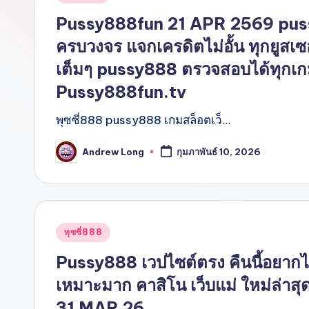
in
Pussy888fun 21 APR 2569 pussy
ครบวงจร แจกเครดิตไม่อั้น ทุกยูสเซอ
เต็มๆ pussy888 ตรวจสอบได้ทุกเกม
Pussy888fun.tv
พุซซี่888 pussy888 เกมสล็อตเว็…
Andrew Long
กุมภาพันธ์ 10, 2026
Posted
by
Posted
พุซซี่888
in
Pussy888 เวปไซต์ตรง คืนนี้อยากได
เหมาะมาก คาสิโน เว็บแม่ ใหม่ล่า
31 MAR 26