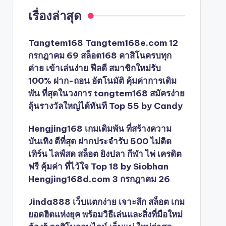
เรื่องล่าสุด
Tangtem168 Tangtem168e.com 12
กรกฎาคม 69 สล็อต168 คาสิโนครบทุก
ค่าย เข้าเล่นง่าย ฟีลดี สมาชิกใหม่รับ
100% ฝาก-ถอน อัตโนมัติ คุ้มค่าการเดิม
พัน ที่สุดในวงการ tangtem168 สมัครง่าย
ลุ้นรางวัลใหญ่ได้ทันที Top 55 by Candy
Hengjing168 เกมเดิมพัน ที่สร้างความ
บันเทิง ดีที่สุด ฝากประจำรับ 500 ไม่ติด
เทิร์น ไลฟ์สด สล็อต ยิงปลา กีฬา ไพ่ เครดิต
ฟรี คุ้มค่า ที่ไว้ใจ Top 18 by Siobhan
Hengjing168d.com 3 กรกฎาคม 26
Jinda888 เว็บแตกง่าย เจาะลึก สล็อต เกม
ยอดฮิตแห่งยุค พร้อมวิธีเล่นและสิ่งที่มือใหม่