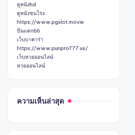
ดูหนังhd
ดูหนังชนโรง
https://www.pgslot.movie
ปั่นแตก66
เว็บบาคาร่า
https://www.punpro777.us/
เว็บหวยออนไลน์
หวยออนไลน์
ความเห็นล่าสุด