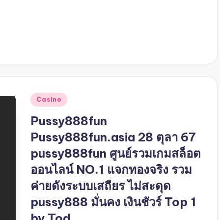
Posted
Casino
in
Pussy888fun
Pussy888fun.asia 28 ตุลา 67
pussy888fun ศูนย์รวมเกมสล็อต
ออนไลน์ NO.1 แจกทองจริง รวม
ค่ายดังระบบเสถียร ไม่สะดุด
pussy888 มั่นคง เงินชัวร์ Top 1
by Tod