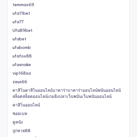
temmax69
ufa11bet
ufa77
Ufa89bet
ufabet
ufabomb
ufafox88
ufasnake
vip168sa
zeus66
คาสิโนคาสิโนออนไลน์บาคาร่าบาคาร่าออนไลน์พนันออนไลน์
สล็อตสล็อตออนไลน์เกมยิงปลาเว็บพนันเว็บพนันออนไลน์
คาสิโนออนไลน์
ซอยเบท
ดูหนัง
ถูกหวย88