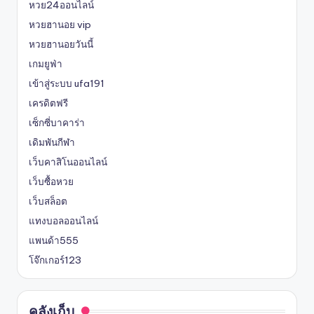
หวย24ออนไลน์
หวยฮานอย vip
หวยฮานอยวันนี้
เกมยูฟ่า
เข้าสู่ระบบ ufa191
เครดิตฟรี
เซ็กซี่บาคาร่า
เดิมพันกีฬา
เว็บคาสิโนออนไลน์
เว็บซื้อหวย
เว็บสล็อต
แทงบอลออนไลน์
แพนด้า555
โจ๊กเกอร์123
คลังเก็บ