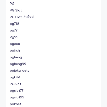
PG
PG Slot
PG Slot เว็บใหม่
pg718
pg77
Pg99
pgceo
pgfish
pgheng
pgheng99
pgjoker auto
pgk44
PGSlot
pgslot77
pgslot99
pokbet