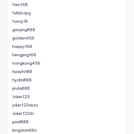
faro168
fullslotpg
funny18
gaojing888
golden456
happy168
hengjing168
hongkong456
huayhit88
hydra888
jinda888
Joker123
joker123auto
Joker123th
juad888
kingdom66n