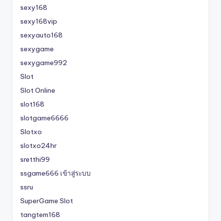
sexy168
sexy168vip
sexyauto168
sexygame
sexygame992
Slot
Slot Online
slot168
slotgame6666
Slotxo
slotxo24hr
sretthi99
ssgame666 เข้าสู่ระบบ
ssru
SuperGame Slot
tangtem168