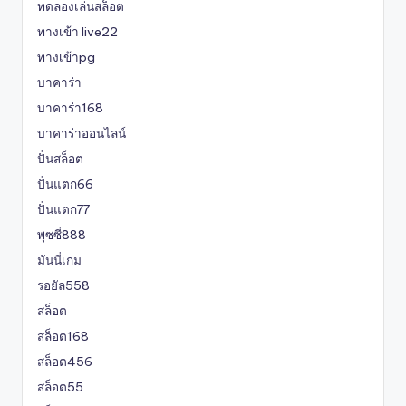
ทดลองเล่นสล็อต
ทางเข้า live22
ทางเข้าpg
บาคาร่า
บาคาร่า168
บาคาร่าออนไลน์
ปั่นสล็อต
ปั่นแตก66
ปั่นแตก77
พุซซี่888
มันนี่เกม
รอยัล558
สล็อต
สล็อต168
สล็อต456
สล็อต55