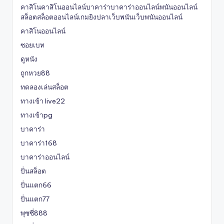
คาสิโนคาสิโนออนไลน์บาคาร่าบาคาร่าออนไลน์พนันออนไลน์
สล็อตสล็อตออนไลน์เกมยิงปลาเว็บพนันเว็บพนันออนไลน์
คาสิโนออนไลน์
ซอยเบท
ดูหนัง
ถูกหวย88
ทดลองเล่นสล็อต
ทางเข้า live22
ทางเข้าpg
บาคาร่า
บาคาร่า168
บาคาร่าออนไลน์
ปั่นสล็อต
ปั่นแตก66
ปั่นแตก77
พุซซี่888