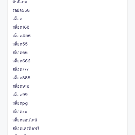
มันนี่เกม
รอยัล558
สล็อต
สล็อต168
สล็อต456
สล็อต55
สล็อต66
สล็อต666
สล็อต777
สล็อต888
สล็อต918
สล็อต99
สล็อตpg
สล็อตxo
สล็อตออนไลน์
สล็อตเครดิตฟรี