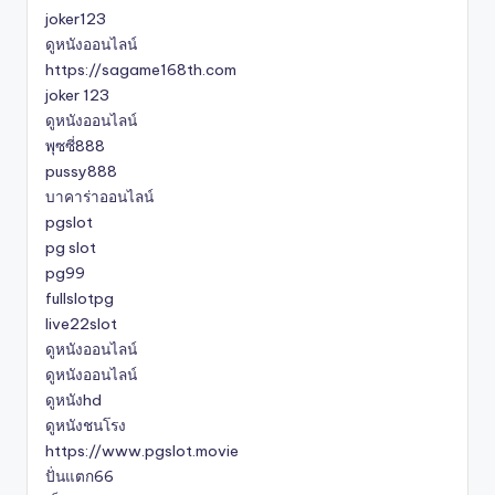
joker123
ดูหนังออนไลน์
https://sagame168th.com
joker 123
ดูหนังออนไลน์
พุซซี่888
pussy888
บาคาร่าออนไลน์
pgslot
pg slot
pg99
fullslotpg
live22slot
ดูหนังออนไลน์
ดูหนังออนไลน์
ดูหนังhd
ดูหนังชนโรง
https://www.pgslot.movie
ปั่นแตก66