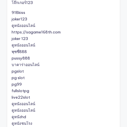
โจ๊กเกอร์123
918kiss
joker123
ดูหนังออนไลน์
https://sagame168th.com
joker 123
ดูหนังออนไลน์
พุซซี่888
pussy888
บาคาร่าออนไลน์
pgslot
pg slot
pg99
fullslotpg
live22slot
ดูหนังออนไลน์
ดูหนังออนไลน์
ดูหนังhd
ดูหนังชนโรง