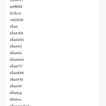
ปั่นแตก77
พุซซี่888
มันนี่เกม
รอยัล558
สล็อต
สล็อต168
สล็อต456
สล็อต55
สล็อต66
สล็อต666
สล็อต777
สล็อต888
สล็อต918
สล็อต99
สล็อตpg
สล็อตxo