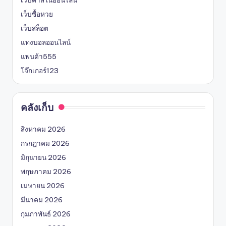
เว็บคาสิโนออนไลน์
เว็บซื้อหวย
เว็บสล็อต
แทงบอลออนไลน์
แพนด้า555
โจ๊กเกอร์123
คลังเก็บ
สิงหาคม 2026
กรกฎาคม 2026
มิถุนายน 2026
พฤษภาคม 2026
เมษายน 2026
มีนาคม 2026
กุมภาพันธ์ 2026