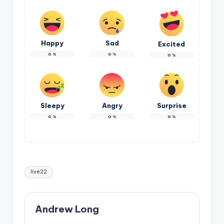
Happy
Sad
Excited
0
%
0
%
0
%
Sleepy
Angry
Surprise
0
%
0
%
0
%
Tags:
live22
Andrew Long