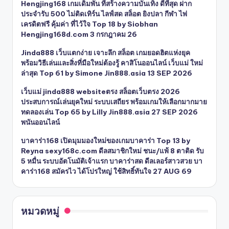
Hengjing168 เกมเดิมพัน ที่สร้างความบันเทิง ดีที่สุด ฝาก
ประจำรับ 500 ไม่ติดเทิร์น ไลฟ์สด สล็อต ยิงปลา กีฬา ไพ่
เครดิตฟรี คุ้มค่า ที่ไว้ใจ Top 18 by Siobhan
Hengjing168d.com 3 กรกฎาคม 26
Jinda888 เว็บแตกง่าย เจาะลึก สล็อต เกมยอดฮิตแห่งยุค
พร้อมวิธีเล่นและสิ่งที่มือใหม่ต้องรู้ คาสิโนออนไลน์ เว็บแม่ ใหม่
ล่าสุด Top 61 by Simone Jin888.asia 13 SEP 2026
เว็บแม่ jinda888 websiteตรง สล็อตเว็บตรง 2026
ประสบการณ์เล่นยุคใหม่ ระบบเสถียร พร้อมเกมให้เลือกมากมาย
ทดลองเล่น Top 65 by Lilly Jin888.asia 27 SEP 2026
พนันออนไลน์
บาคาร่า168 เปิดมุมมองใหม่ของเกมบาคาร่า Top 13 by
Reyna sexy168c.com ดีลสมาชิกใหม่ ชนะ/แพ้ 8 ตาติด รับ
5 หมื่น ระบบอัตโนมัติเจ้าแรก บาคาร่าสด ดีลเลอร์สาวสวย บา
คาร่า168 สมัครไว ได้โปรใหญ่ ใช้สิทธิ์ทันใจ 27 AUG 69
หมวดหมู่