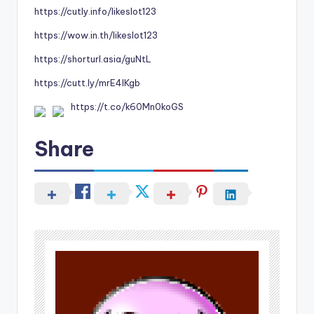
https://cutly.info/likeslot123
https://wow.in.th/likeslot123
https://shorturl.asia/guNtL
https://cutt.ly/mrE4lKgb
https://t.co/k60Mn0koGS
Share