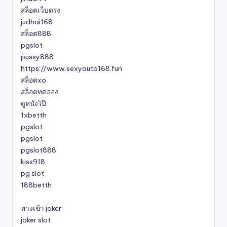
สล็อตเว็บตรง
judhai168
สล็อต888
pgslot
pussy888
https://www.sexyauto168.fun
สล็อตxo
สล็อตทดลอง
ดูหนังโป๊
1xbetth
pgslot
pgslot
pgslot888
kiss918
pg slot
188betth
ทางเข้า joker
joker slot