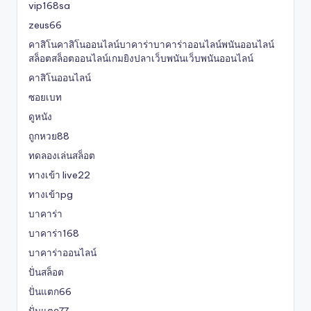
vip168sa
zeus66
คาสิโนคาสิโนออนไลน์บาคาร่าบาคาร่าออนไลน์พนันออนไลน์
สล็อตสล็อตออนไลน์เกมยิงปลาเว็บพนันเว็บพนันออนไลน์
คาสิโนออนไลน์
ซอยเบท
ดูหนัง
ถูกหวย88
ทดลองเล่นสล็อต
ทางเข้า live22
ทางเข้าpg
บาคาร่า
บาคาร่า168
บาคาร่าออนไลน์
ปั่นสล็อต
ปั่นแตก66