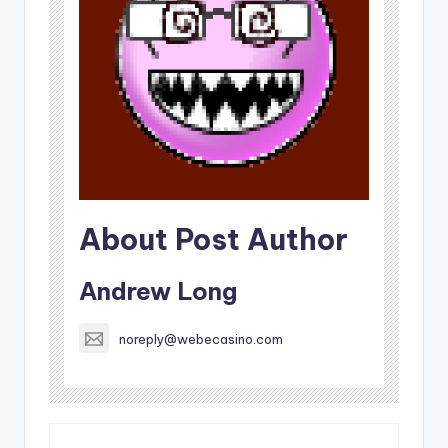
About Post Author
Andrew Long
noreply@webecasino.com