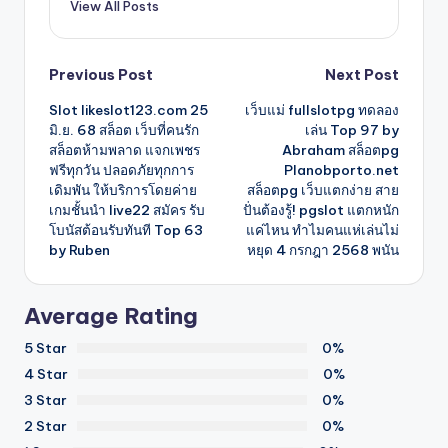
View All Posts
Post
Previous Post
Next Post
Slot likeslot123.com 25
เว็บแม่ fullslotpg ทดลอง
navigation
มิ.ย. 68 สล็อต เว็บที่คนรัก
เล่น Top 97 by
สล็อตห้ามพลาด แจกเพชร
Abraham สล็อตpg
ฟรีทุกวัน ปลอดภัยทุกการ
Planobporto.net
เดิมพัน ให้บริการโดยค่าย
สล็อตpg เว็บแตกง่าย สาย
เกมชั้นนำ live22 สมัคร รับ
ปั่นต้องรู้! pgslot แตกหนัก
โบนัสต้อนรับทันที Top 63
แค่ไหน ทำไมคนแห่เล่นไม่
by Ruben
หยุด 4 กรกฎา 2568 พนัน
Average Rating
5 Star
0%
4 Star
0%
3 Star
0%
2 Star
0%