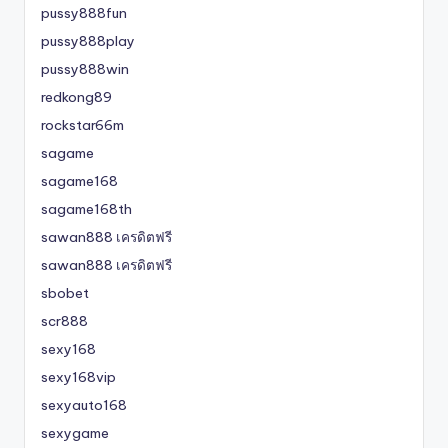
pussy888fun
pussy888play
pussy888win
redkong89
rockstar66m
sagame
sagame168
sagame168th
sawan888 เครดิตฟรี
sawan888 เครดิตฟรี
sbobet
scr888
sexy168
sexy168vip
sexyauto168
sexygame