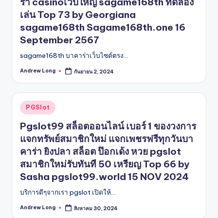
ร่า casinoเว็บใหญ่ sagame168th ทดลอง
เล่น Top 73 by Georgiana
sagame168th Sagame168th.one 16
September 2567
sagame168th บาคาร่าเว็บไซต์ตรง…
Andrew Long
กันยายน 2, 2024
Posted
by
Posted
PGSlot
in
Pgslot99 สล็อตออนไลน์ เบอร์ 1 ของวงการ
แจกทรัพย์สมาชิกใหม่ แจกเพชรฟรีทุกวันบา
คาร่า ยิงปลา สล็อต ป๊อกเด้ง หวย pgslot
สมาชิกใหม่รับทันที 50 เหรียญ Top 66 by
Sasha pgslot99.world 15 NOV 2024
บริการดีๆจากเรา pgslot เปิดให้…
Andrew Long
สิงหาคม 30, 2024
Posted
by