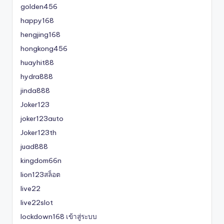
golden456
happy168
hengjing168
hongkong456
huayhit88
hydra888
jinda888
Joker123
joker123auto
Joker123th
juad888
kingdom66n
lion123สล็อต
live22
live22slot
lockdown168 เข้าสู่ระบบ