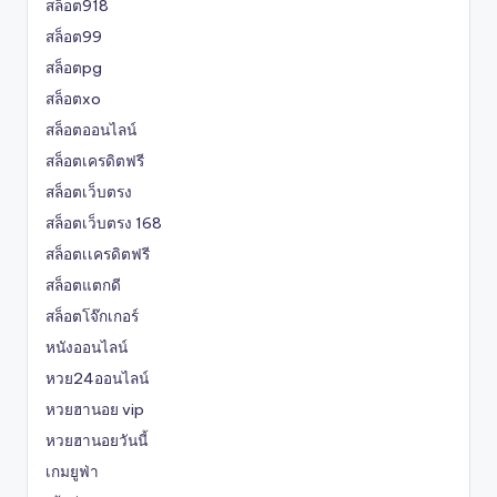
สล็อต918
สล็อต99
สล็อตpg
สล็อตxo
สล็อตออนไลน์
สล็อตเครดิตฟรี
สล็อตเว็บตรง
สล็อตเว็บตรง 168
สล็อตเเครดิตฟรี
สล็อตแตกดี
สล็อตโจ๊กเกอร์
หนังออนไลน์
หวย24ออนไลน์
หวยฮานอย vip
หวยฮานอยวันนี้
เกมยูฟ่า