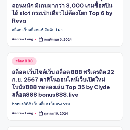
ถอนหนัก มีเกมมากว่า 3,000 เกมซื้อสปิน
ได้ slot กระเป๋าเดียวไม่ต้องโยก Top 6 by
Reva
สล็อต เว็บสล็อตแท้ อันดับ 1 ฝา…
Andrew Long
พฤศจิกายน 6, 2024
Posted
by
Posted
สล็อต888
in
สล็อต เว็บไซต์เว็บ สล็อต 888 ฟรีเครดิต 22
ก.ย. 2567 คาสิโนออนไลน์เว็บเปิดใหม่
โบนัส888 ทดลองเล่น Top 35 by Clyde
สล็อต888 bonus888.live
bonus888 เว็บสล็อต เว็บตรง รวม…
Andrew Long
ตุลาคม 16, 2024
Posted
by