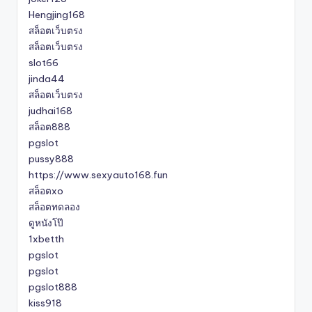
Hengjing168
สล็อตเว็บตรง
สล็อตเว็บตรง
slot66
jinda44
สล็อตเว็บตรง
judhai168
สล็อต888
pgslot
pussy888
https://www.sexyauto168.fun
สล็อตxo
สล็อตทดลอง
ดูหนังโป๊
1xbetth
pgslot
pgslot
pgslot888
kiss918