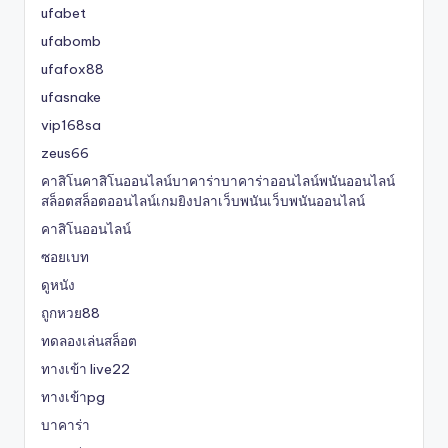
ufabet
ufabomb
ufafox88
ufasnake
vip168sa
zeus66
คาสิโนคาสิโนออนไลน์บาคาร่าบาคาร่าออนไลน์พนันออนไลน์
สล็อตสล็อตออนไลน์เกมยิงปลาเว็บพนันเว็บพนันออนไลน์
คาสิโนออนไลน์
ซอยเบท
ดูหนัง
ถูกหวย88
ทดลองเล่นสล็อต
ทางเข้า live22
ทางเข้าpg
บาคาร่า