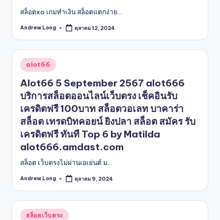
สล็อตxo เกมทำเงิน สล็อตแตกง่าย…
Andrew Long
ตุลาคม 12, 2024
Posted
by
Posted
alot66
in
Alot66 5 September 2567 alot666
บริการสล็อตออนไลน์เว็บตรง เช็คอินรับ
เครดิตฟรี 100บาท สล็อตวอเลท บาคาร่า
สล็อต เทรดบิทคอยน์ ยิงปลา สล็อต สมัคร รับ
เครดิตฟรี ทันที Top 6 by Matilda
alot666.amdast.com
สล็อต เว็บตรงไม่ผ่านเอเย่นต์ ม…
Andrew Long
ตุลาคม 9, 2024
Posted
by
Posted
สล็อตเว็บตรง