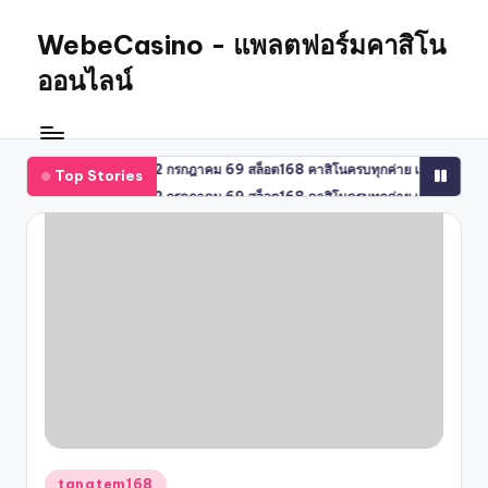
WebeCasino - แพลตฟอร์มคาสิโน
ออนไลน์
 กรกฎาคม 69 สล็อต168 คาสิโนครบทุกค่าย เข้าเล่นง่าย ฟีลดี สมาชิกใหม่รับ 100%
Top Stories
 กรกฎาคม 69 สล็อต168 คาสิโนครบทุกค่าย เข้าเล่นง่าย ฟีลดี สมาชิกใหม่รับ 100%
Posted
tangtem168