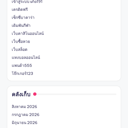
เข้าสู่ระบบ ufa191
เครดิตฟรี
เซ็กซี่บาคาร่า
เดิมพันกีฬา
เว็บคาสิโนออนไลน์
เว็บซื้อหวย
เว็บสล็อต
แทงบอลออนไลน์
แพนด้า555
โจ๊กเกอร์123
คลังเก็บ
สิงหาคม 2026
กรกฎาคม 2026
มิถุนายน 2026