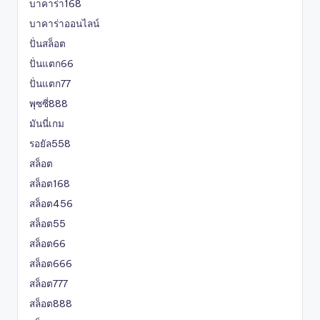
บาคาร่า168
บาคาร่าออนไลน์
ปั่นสล็อต
ปั่นแตก66
ปั่นแตก77
พุซซี่888
มันนี่เกม
รอยัล558
สล็อต
สล็อต168
สล็อต456
สล็อต55
สล็อต66
สล็อต666
สล็อต777
สล็อต888