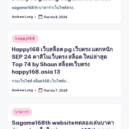
sagame168th บาคาร่าเว็บไซต์ตรง…
Andrew Long
กันยายน 8, 2024
Posted
by
Posted
happy168
in
Happy168 เว็บสล็อต pg เว็บตรง แตกหนัก
SEP 24 คาสิโนเว็บตรง สล็อต ใหม่ล่าสุด
Top 74 by Shaun สล็อตเว็บตรง
happy168.asia 13
รวมเว็บไซต์ สล็อต168 เว็บไซต์แ…
Andrew Long
กันยายน 7, 2024
Posted
by
Posted
บาคาร่า
in
Sagame168th websiteทดลองเล่นบาคา