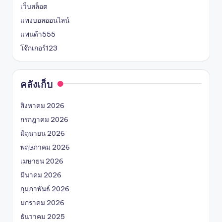
เว็บสล็อต
แทงบอลออนไลน์
แพนด้า555
โจ๊กเกอร์123
คลังเก็บ
สิงหาคม 2026
กรกฎาคม 2026
มิถุนายน 2026
พฤษภาคม 2026
เมษายน 2026
มีนาคม 2026
กุมภาพันธ์ 2026
มกราคม 2026
ธันวาคม 2025