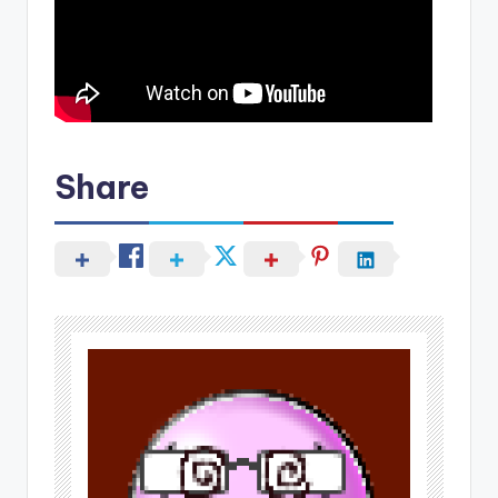
Share