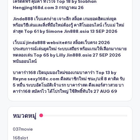
เครดิตฟรี คุ้มค่า ที่ไว้ใจ Top 18 by Siobhan
Hengjing168d.com 3 กรกฎาคม 26
Jinda888 เว็บแตกง่าย เจาะลึก สล็อต เกมยอดฮิตแห่งยุค
พร้อมวิธีเล่นและสิ่งที่มือใหม่ต้องรู้ คาสิโนออนไลน์ เว็บแม่ ใหม่
ล่าสุด Top 61 by Simone Jin888.asia 13 SEP 2026
เว็บแม่ jinda888 websiteตรง สล็อตเว็บตรง 2026
ประสบการณ์เล่นยุคใหม่ ระบบเสถียร พร้อมเกมให้เลือกมากมาย
ทดลองเล่น Top 65 by Lilly Jin888.asia 27 SEP 2026
พนันออนไลน์
บาคาร่า168 เปิดมุมมองใหม่ของเกมบาคาร่า Top 13 by
Reyna sexy168c.com ดีลสมาชิกใหม่ ชนะ/แพ้ 8 ตาติด รับ
5 หมื่น ระบบอัตโนมัติเจ้าแรก บาคาร่าสด ดีลเลอร์สาวสวย บา
คาร่า168 สมัครไว ได้โปรใหญ่ ใช้สิทธิ์ทันใจ 27 AUG 69
หมวดหมู่
037movie
168slot