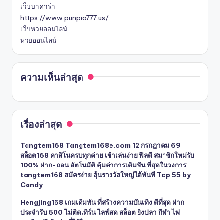
เว็บบาคาร่า
https://www.punpro777.us/
เว็บหวยออนไลน์
หวยออนไลน์
ความเห็นล่าสุด
เรื่องล่าสุด
Tangtem168 Tangtem168e.com 12 กรกฎาคม 69
สล็อต168 คาสิโนครบทุกค่าย เข้าเล่นง่าย ฟีลดี สมาชิกใหม่รับ
100% ฝาก-ถอน อัตโนมัติ คุ้มค่าการเดิมพัน ที่สุดในวงการ
tangtem168 สมัครง่าย ลุ้นรางวัลใหญ่ได้ทันที Top 55 by
Candy
Hengjing168 เกมเดิมพัน ที่สร้างความบันเทิง ดีที่สุด ฝาก
ประจำรับ 500 ไม่ติดเทิร์น ไลฟ์สด สล็อต ยิงปลา กีฬา ไพ่