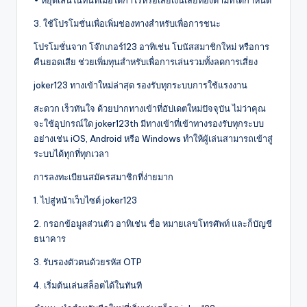
• หยุดเล่นในทันทีเมื่อได้กำไรหรือเสียเงินเสียทองตามที่ได้กำหนด
3. ใช้โปรโมชั่นเพื่อเพิ่มช่องทางสำหรับเพื่อการชนะ
โปรโมชั่นจาก โจ๊กเกอร์123 อาทิเช่น โบนัสสมาชิกใหม่ หรือการ
คืนยอดเสีย ช่วยเพิ่มทุนสำหรับเพื่อการเล่นรวมทั้งลดการเสี่ยง
joker123 ทางเข้าใหม่ล่าสุด รองรับทุกระบบการใช้แรงงาน
สะดวก เร็วทันใจ ด้วยปากทางเข้าที่อัปเดตใหม่ปัจจุบัน ไม่ว่าคุณ
จะใช้อุปกรณ์ใด joker123th มีทางเข้าที่เข้าทางรองรับทุกระบบ
อย่างเช่น iOS, Android หรือ Windows ทำให้ผู้เล่นสามารถเข้าสู่
ระบบได้ทุกที่ทุกเวลา
การลงทะเบียนสมัครสมาชิกที่ง่ายมาก
1. ไปสู่หน้าเว็บไซต์ joker123
2. กรอกข้อมูลส่วนตัว อาทิเช่น ชื่อ หมายเลขโทรศัพท์ และก็บัญชี
ธนาคาร
3. รับรองตัวตนด้วยรหัส OTP
4. เริ่มต้นเล่นสล็อตได้ในทันที