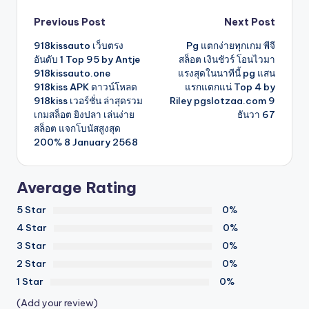
Post
Previous Post
Next Post
918kissauto เว็บตรง
Pg แตกง่ายทุกเกม พีจี
navigation
อันดับ 1 Top 95 by Antje
สล็อต เงินชัวร์ โอนไวมา
918kissauto.one
แรงสุดในนาทีนี้ pg แสน
918kiss APK ดาวน์โหลด
แรกแตกแน่ Top 4 by
918kiss เวอร์ชั่น ล่าสุดรวม
Riley pgslotzaa.com 9
เกมสล็อต ยิงปลา เล่นง่าย
ธันวา 67
สล็อต แจกโบนัสสูงสุด
200% 8 January 2568
Average Rating
5 Star
0%
4 Star
0%
3 Star
0%
2 Star
0%
1 Star
0%
(Add your review)