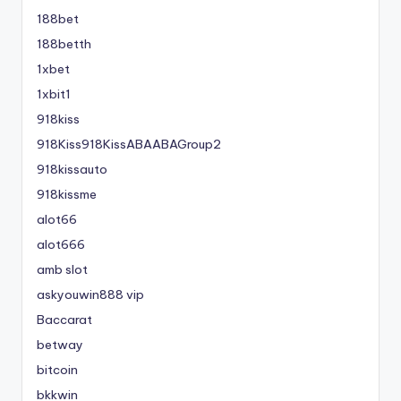
188bet
188betth
1xbet
1xbit1
918kiss
918Kiss918KissABAABAGroup2
918kissauto
918kissme
alot66
alot666
amb slot
askyouwin888 vip
Baccarat
betway
bitcoin
bkkwin