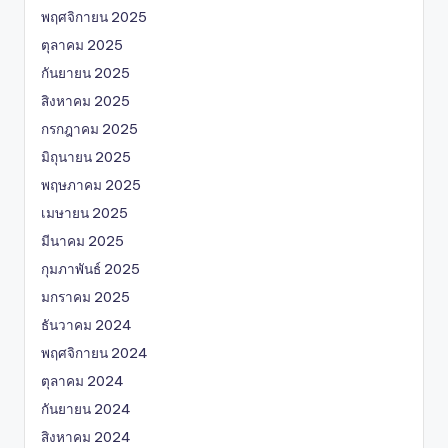
พฤศจิกายน 2025
ตุลาคม 2025
กันยายน 2025
สิงหาคม 2025
กรกฎาคม 2025
มิถุนายน 2025
พฤษภาคม 2025
เมษายน 2025
มีนาคม 2025
กุมภาพันธ์ 2025
มกราคม 2025
ธันวาคม 2024
พฤศจิกายน 2024
ตุลาคม 2024
กันยายน 2024
สิงหาคม 2024