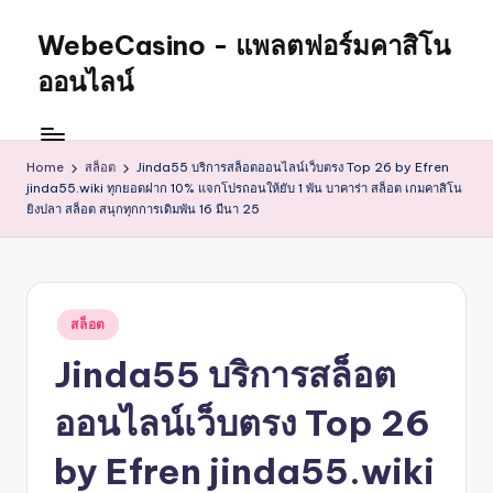
WebeCasino - แพลตฟอร์มคาสิโน
ออนไลน์
Home
สล็อต
Jinda55 บริการสล็อตออนไลน์เว็บตรง Top 26 by Efren
jinda55.wiki ทุกยอดฝาก 10% แจกโปรถอนให้ยับ 1 พัน บาคาร่า สล็อต เกมคาสิโน
ยิงปลา สล็อต สนุกทุกการเดิมพัน 16 มีนา 25
Posted
สล็อต
in
Jinda55 บริการสล็อต
ออนไลน์เว็บตรง Top 26
by Efren jinda55.wiki