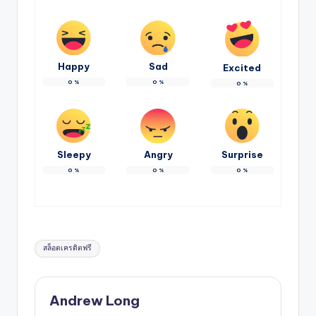
Happy
Sad
Excited
0
%
0
%
0
%
Sleepy
Angry
Surprise
0
%
0
%
0
%
Tags:
สล็อตเครดิตฟรี
Andrew Long