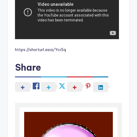
https://shorturl.asia/Yci5q
Share