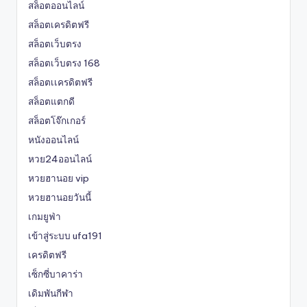
สล็อตออนไลน์
สล็อตเครดิตฟรี
สล็อตเว็บตรง
สล็อตเว็บตรง 168
สล็อตเเครดิตฟรี
สล็อตแตกดี
สล็อตโจ๊กเกอร์
หนังออนไลน์
หวย24ออนไลน์
หวยฮานอย vip
หวยฮานอยวันนี้
เกมยูฟ่า
เข้าสู่ระบบ ufa191
เครดิตฟรี
เซ็กซี่บาคาร่า
เดิมพันกีฬา