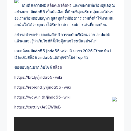
เกมดี แต่ว่ายังมี
สล็อตเครดิตฟรี
และทีมงานที่พร้อมดูแลคุณ
อย่างมาก Jinda55 เป็นตัวเลือกที่เยี่ยมที่สุดครับ กลุ่มแอดไม่นข
องเราพร้อมตอบปัญหา ดูแลทุกสิ่งที่ต้องการ รวมทั้งทำให้ท่านมั่น
อกมั่นใจได้ว่า คุณจะได้รับประสบการณ์การเล่นที่ยอดเยี่ยม
อย่ารอช้าขอรับ ลองสัมผัสบริการระดับพรีเมียมจาก Jinda55
แล้วคุณจะรู้ว่าเว็บไซต์ที่ตั้งใจผู้เล่นจริงๆเป็นอย่างไร!
เกมสล็อต Jinda55 jinda55.wiki 10 มกรา 2025 Efren ยืน 1
เรื่องเกมสล็อต Jinda55แตกทุกชั่วโมง Top 42
ขอขอบคุณมากเว็ปไซต์
สล็อต
https://bit.ly/jinda55-wiki
https://rebrand.ly/jinda55-wiki
https://wow.in.th/jinda55-wiki
https://cutt.ly/Je9EW8uB