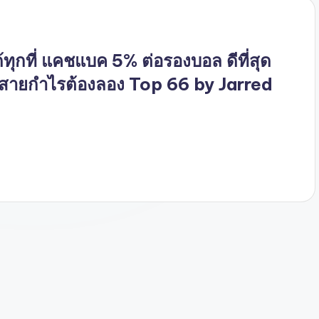
้ทุกที่ แคชแบค 5% ต่อรองบอล ดีที่สุด
ป สายกำไรต้องลอง Top 66 by Jarred