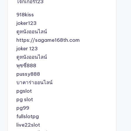
โจ๊กเกอร์123
918kiss
joker123
ดูหนังออนไลน์
https://sagame168th.com
joker 123
ดูหนังออนไลน์
พุซซี่888
pussy888
บาคาร่าออนไลน์
pgslot
pg slot
pg99
fullslotpg
live22slot