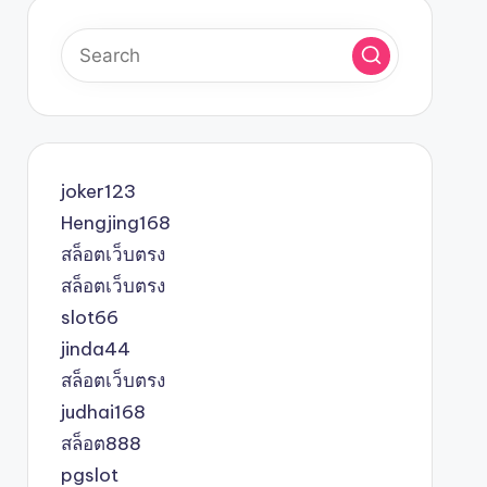
joker123
Hengjing168
สล็อตเว็บตรง
สล็อตเว็บตรง
slot66
jinda44
สล็อตเว็บตรง
judhai168
สล็อต888
pgslot