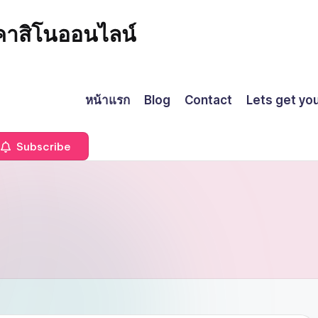
าสิโนออนไลน์
หน้าแรก
Blog
Contact
Lets get you
Subscribe