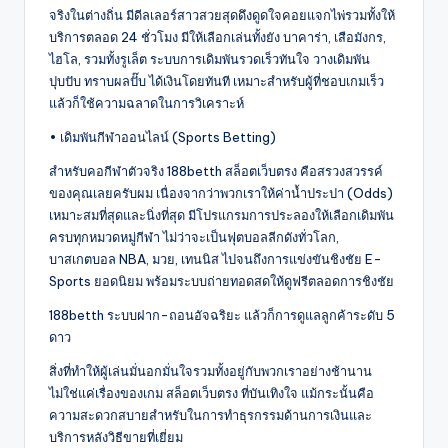
จริงในต่างถิ่น มีดีลเลอร์สาวสวยสุดดึงดูดใจคอยแจกไพ่รวมทั้งให้
บริการตลอด 24 ชั่วโมง มีให้เลือกเล่นทั้งยัง บาคาร่า, เสือมังกร,
ไฮโล, รวมทั้งรูเล็ต ระบบการเดิมพันรวดเร็วทันใจ วางเดิมพัน
ปุบปับ ทราบผลปั๊บ ได้เงินโดยทันที เหมาะสำหรับผู้ที่ชอบเกมเร็ว
แล้วก็ใช้ความฉลาดในการวิเคราะห์
• เดิมพันกีฬาออนไลน์ (Sports Betting)
สำหรับคอกีฬาตัวจริง 188betth สล็อตเว็บตรง คือสรวงสวรรค์
ของคุณเลยครับผม เนื่องจากว่าพวกเราให้ค่าน้ำประปา (Odds)
เหมาะสมที่สุดและนิ่งที่สุด มีโปรแกรมการประลองให้เลือกเดิมพัน
ครบทุกหมวดหมู่กีฬา ไม่ว่าจะเป็นฟุตบอลลีกดังทั่วโลก,
บาสเกตบอล NBA, มวย, เทนนิส ไปจนถึงการแข่งขันชิงชัย E-
Sports ยอดนิยม พร้อมระบบถ่ายทอดสดให้ดูฟรีตลอดการชิงชัย
188betth ระบบฝาก-ถอนอัจฉริยะ แล้วก็การดูแลลูกค้าระดับ 5
ดาว
สิ่งที่ทำให้ผู้เล่นมั่นอกมั่นใจรวมทั้งอยู่กับพวกเราอย่างช้านาน
ไม่ใช่แค่เรื่องของเกม สล็อตเว็บตรง ที่บันเทิงใจ แม้กระนั้นคือ
ความสะดวกสบายสำหรับในการทำธุรกรรมด้านการเงินและ
บริการหลังวิธีขายที่เยี่ยม