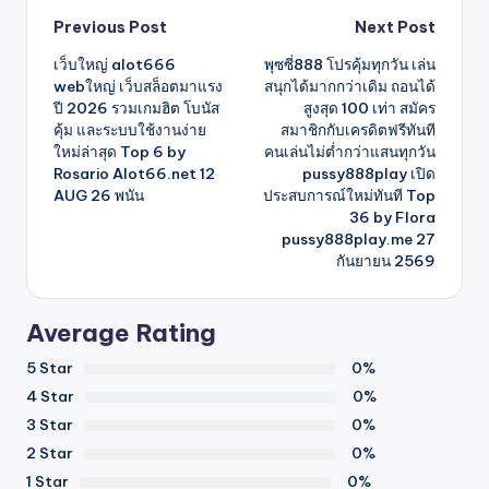
Post
Previous Post
Next Post
เว็บใหญ่ alot666
พุซซี่888 โปรคุ้มทุกวัน เล่น
navigation
webใหญ่ เว็บสล็อตมาแรง
สนุกได้มากกว่าเดิม ถอนได้
ปี 2026 รวมเกมฮิต โบนัส
สูงสุด 100 เท่า สมัคร
คุ้ม และระบบใช้งานง่าย
สมาชิกกับเครดิตฟรีทันที
ใหม่ล่าสุด Top 6 by
คนเล่นไม่ต่ำกว่าแสนทุกวัน
Rosario Alot66.net 12
pussy888play เปิด
AUG 26 พนัน
ประสบการณ์ใหม่ทันที Top
36 by Flora
pussy888play.me 27
กันยายน 2569
Average Rating
5 Star
0%
4 Star
0%
3 Star
0%
2 Star
0%
1 Star
0%