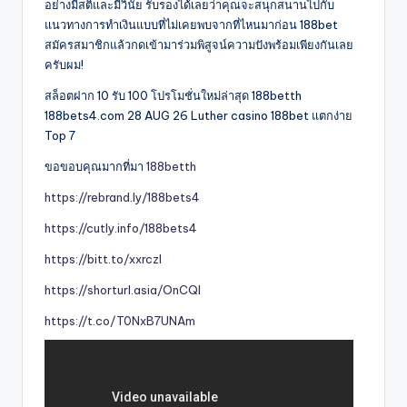
อย่างมีสติและมีวินัย รับรองได้เลยว่าคุณจะสนุกสนานไปกับ
แนวทางการทำเงินแบบที่ไม่เคยพบจากที่ไหนมาก่อน 188bet
สมัครสมาชิกแล้วกดเข้ามาร่วมพิสูจน์ความปังพร้อมเพียงกันเลย
ครับผม!
สล็อตฝาก 10 รับ 100 โปรโมชั่นใหม่ล่าสุด 188betth
188bets4.com 28 AUG 26 Luther casino 188bet แตกง่าย
Top 7
ขอขอบคุณมากที่มา
188betth
https://rebrand.ly/188bets4
https://cutly.info/188bets4
https://bitt.to/xxrczl
https://shorturl.asia/OnCQI
https://t.co/T0NxB7UNAm