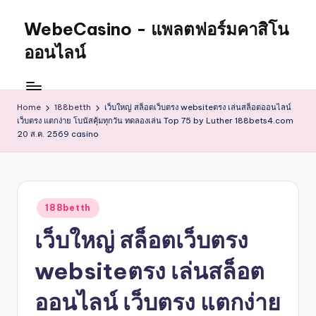
WebeCasino - แพลตฟอร์มคาสิโน
ออนไลน์
Home
188betth
เว็บใหญ่ สล็อตเว็บตรง websiteตรง เล่นสล็อตออนไลน์
เว็บตรง แตกง่าย โบนัสคุ้มทุกวัน ทดลองเล่น Top 75 by Luther 188bets4.com
20 ส.ค. 2569 casino
Posted
188betth
in
เว็บใหญ่ สล็อตเว็บตรง
websiteตรง เล่นสล็อต
ออนไลน์ เว็บตรง แตกง่าย