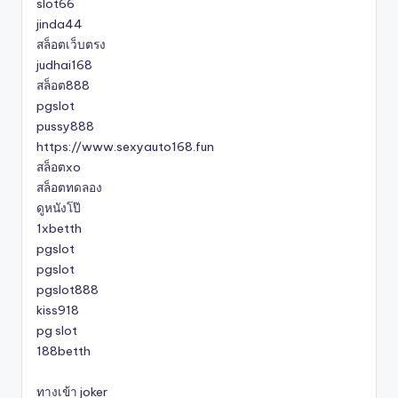
slot66
jinda44
สล็อตเว็บตรง
judhai168
สล็อต888
pgslot
pussy888
https://www.sexyauto168.fun
สล็อตxo
สล็อตทดลอง
ดูหนังโป๊
1xbetth
pgslot
pgslot
pgslot888
kiss918
pg slot
188betth
ทางเข้า joker