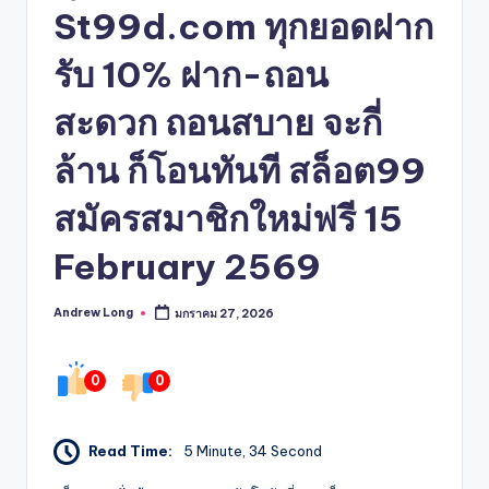
St99d.com ทุกยอดฝาก
รับ 10% ฝาก-ถอน
สะดวก ถอนสบาย จะกี่
ล้าน ก็โอนทันที สล็อต99
สมัครสมาชิกใหม่ฟรี 15
February 2569
Andrew Long
มกราคม 27, 2026
Posted
by
0
0
Read Time:
5 Minute, 34 Second