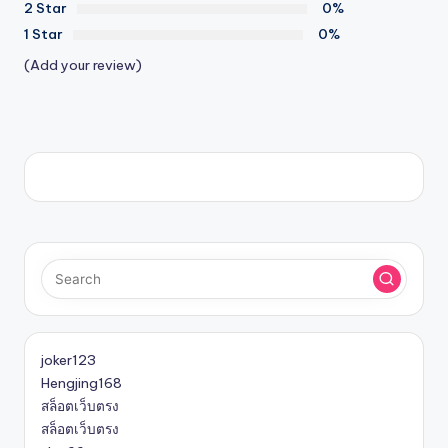
2 Star
0%
1 Star
0%
(Add your review)
joker123
Hengjing168
สล็อตเว็บตรง
สล็อตเว็บตรง