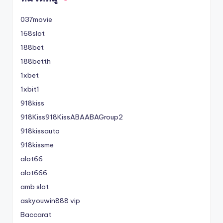
037movie
168slot
188bet
188betth
1xbet
1xbit1
918kiss
918Kiss918KissABAABAGroup2
918kissauto
918kissme
alot66
alot666
amb slot
askyouwin888 vip
Baccarat