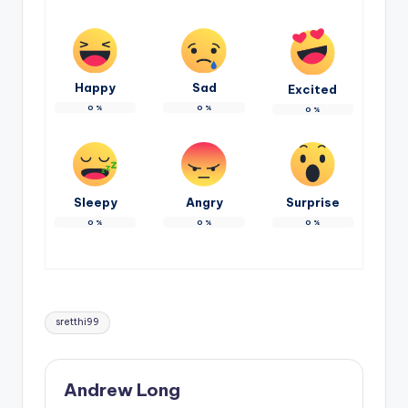
Happy
Sad
Excited
0
%
0
%
0
%
Sleepy
Angry
Surprise
0
%
0
%
0
%
Tags:
sretthi99
Andrew Long