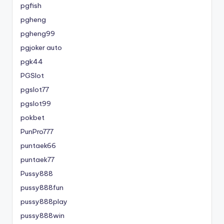
pgfish
pgheng
pgheng99
pgjoker auto
pgk44
PGSlot
pgslot77
pgslot99
pokbet
PunPro777
puntaek66
puntaek77
Pussy888
pussy888fun
pussy888play
pussy888win