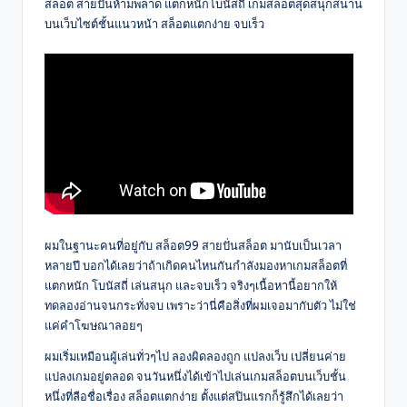
สล็อต สายปั่นห้ามพลาด แตกหนักโบนัสถี่ เกมสล็อตสุดสนุกสนาน
บนเว็บไซต์ชั้นแนวหน้า สล็อตแตกง่าย จบเร็ว
ผมในฐานะคนที่อยู่กับ สล็อต99 สายปั่นสล็อต มานับเป็นเวลา
หลายปี บอกได้เลยว่าถ้าเกิดคนไหนกันกำลังมองหาเกมสล็อตที่
แตกหนัก โบนัสถี่ เล่นสนุก และจบเร็ว จริงๆเนื้อหานี้อยากให้
ทดลองอ่านจนกระทั่งจบ เพราะว่านี่คือสิ่งที่ผมเจอมากับตัว ไม่ใช่
แค่คำโฆษณาลอยๆ
ผมเริ่มเหมือนผู้เล่นทั่วๆไป ลองผิดลองถูก แปลงเว็บ เปลี่ยนค่าย
แปลงเกมอยู่ตลอด จนวันหนึ่งได้เข้าไปเล่นเกมสล็อตบนเว็บชั้น
หนึ่งที่ลือชื่อเรื่อง สล็อตแตกง่าย ตั้งแต่สปินแรกก็รู้สึกได้เลยว่า