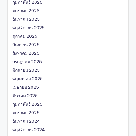
กุมภาพันธ์ 2026
มกราคม 2026
ธันวาคม 2025
พฤศจิกายน 2025
ตุลาคม 2025
กันยายน 2025
สิงหาคม 2025
กรกฎาคม 2025
มิถุนายน 2025
พฤษภาคม 2025
เมษายน 2025
มีนาคม 2025
กุมภาพันธ์ 2025
มกราคม 2025
ธันวาคม 2024
พฤศจิกายน 2024