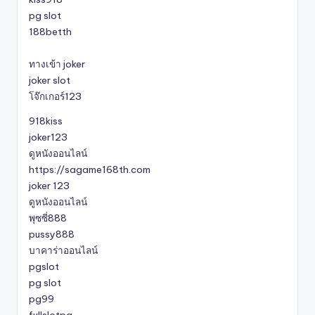
pg slot
188betth
ทางเข้า joker
joker slot
โจ๊กเกอร์123
918kiss
joker123
ดูหนังออนไลน์
https://sagame168th.com
joker 123
ดูหนังออนไลน์
พุซซี่888
pussy888
บาคาร่าออนไลน์
pgslot
pg slot
pg99