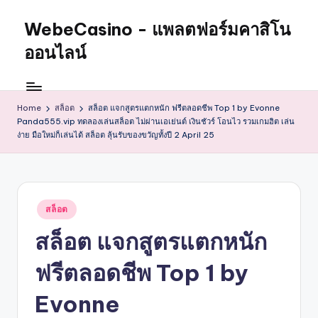
WebeCasino - แพลตฟอร์มคาสิโน
ออนไลน์
Home
สล็อต
สล็อต แจกสูตรแตกหนัก ฟรีตลอดชีพ Top 1 by Evonne
Panda555.vip ทดลองเล่นสล็อต ไม่ผ่านเอเย่นต์ เงินชัวร์ โอนไว รวมเกมฮิต เล่น
ง่าย มือใหม่ก็เล่นได้ สล็อต ลุ้นรับของขวัญทั้งปี 2 April 25
Posted
สล็อต
in
สล็อต แจกสูตรแตกหนัก
ฟรีตลอดชีพ Top 1 by
Evonne