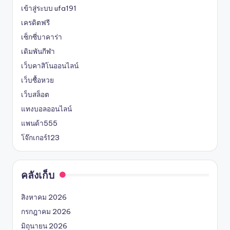
เข้าสู่ระบบ ufa191
เครดิตฟรี
เซ็กซี่บาคาร่า
เดิมพันกีฬา
เว็บคาสิโนออนไลน์
เว็บซื้อหวย
เว็บสล็อต
แทงบอลออนไลน์
แพนด้า555
โจ๊กเกอร์123
คลังเก็บ
สิงหาคม 2026
กรกฎาคม 2026
มิถุนายน 2026