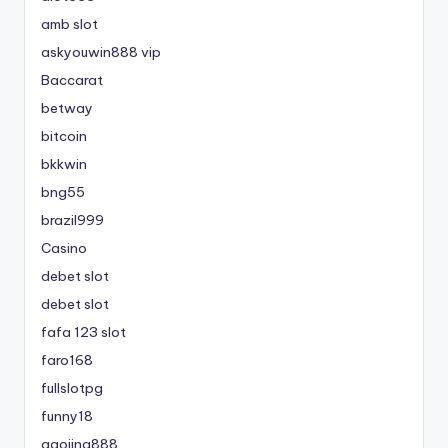
amb slot
askyouwin888 vip
Baccarat
betway
bitcoin
bkkwin
bng55
brazil999
Casino
debet slot
debet slot
fafa 123 slot
faro168
fullslotpg
funny18
gaojing888