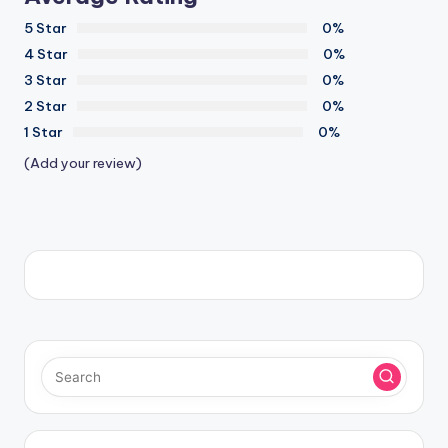
5 Star
0%
4 Star
0%
3 Star
0%
2 Star
0%
1 Star
0%
(Add your review)