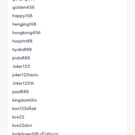
golden456
happy168
hengjing168
hongkong456
huayhit88
hydra888
jinda888
Joker123
joker123auto
Joker123th
juad888
kingdom66n
lion123สล็อต
live22
live22slot
lockdown168 เข้าสู่ระบบ