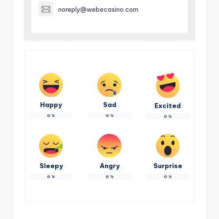
noreply@webecasino.com
Happy
Sad
Excited
0
%
0
%
0
%
Sleepy
Angry
Surprise
0
%
0
%
0
%