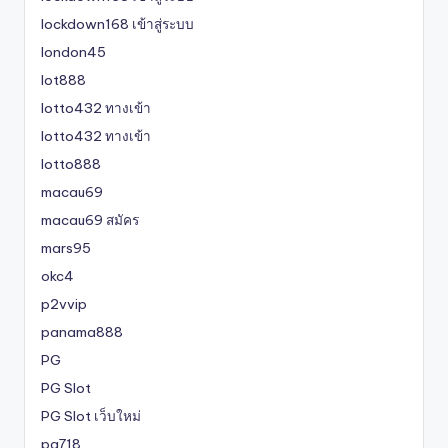
lockdown168 เข้าสู่ระบบ
london45
lot888
lotto432 ทางเข้า
lotto432 ทางเข้า
lotto888
macau69
macau69 สมัคร
mars95
okc4
p2vvip
panama888
PG
PG Slot
PG Slot เว็บใหม่
pg718