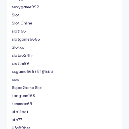
sexygame992
Slot
Slot Online
slot168
slotgame6666
Slotxo
slotxo24hr
sretthi99
ssgame666 เข้าสู่ระบบ
ssru
SuperGame Slot
tangtem168
temmax69
ufa11bet
ufa77
Ufa89bet