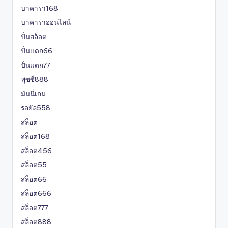
บาคาร่า168
บาคาร่าออนไลน์
ปั่นสล็อต
ปั่นแตก66
ปั่นแตก77
พุซซี่888
มันนี่เกม
รอยัล558
สล็อต
สล็อต168
สล็อต456
สล็อต55
สล็อต66
สล็อต666
สล็อต777
สล็อต888