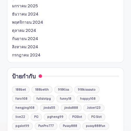
มกราคม 2025
ธันวาคม 2024
พฤศจิกายน 2024
ตุลาคม 2024
กันยายน 2024
สิงหาคม 2024
กรกฎาคม 2024
ป้ายกำกับ
188bet
188betth
918Kiss
918kissauto
faro168
fullslotpg
funny18
happy168
hengjing168
jinda55
jinda888
Joker123
live22
PG
pgheng99
PGSlot
PG Slot
pgslot99
PunPro777
Pussy888
pussy888fun