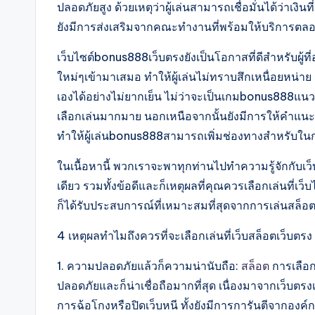
ปลอดภัยสูง ด้วยเหตุว่าผู้เล่นสามารถเชื่อมั่นได้ว่าเงิน
ยังมีการส่งเสริมจากคณะทำงานที่พร้อมให้บริการตลอด
เว็บไซต์bonus888เว็บตรงยังเป็นโอกาสที่ดีสำหรับผู้
ใหม่ๆเข้ามาเสมอ ทำให้ผู้เล่นไม่ทราบสึกเหนื่อยหน่
เองได้อย่างไม่ยากเย็น ไม่ว่าจะเป็นเกมbonus888แนว
เลือกเล่นมากมาย นอกเหนือจากนั้นยังมีการให้คำแน
ทำให้ผู้เล่นbonus888สามารถเพิ่มช่องทางสำหรับใน
ในเนื้อหานี้ พวกเราจะพาทุกท่านไปทำความรู้จักกับเว็
เดียว รวมทั้งข้อดีและก็เหตุผลที่คุณควรเลือกเล่นที่เว
ก็ได้รับประสบการณ์ที่เหมาะสมที่สุดจากการเล่นสล็อ
4 เหตุผลทำไมถึงควรที่จะเลือกเล่นที่เว็บสล็อตเว็บตรง
1. ความปลอดภัยแล้วก็ความน่านับถือ:
สล็อต
การเลือก
ปลอดภัยและก็น่าเชื่อถือมากที่สุด เนื่องมาจากเว็บตรงเป็
การฉ้อโกงหรือปิดเว็บหนี ทั้งยังมีการการันตีจากองค์กรท