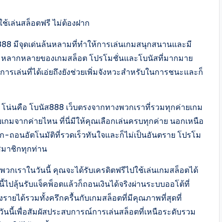
ใช้เล่นสล็อตฟรี ไม่ต้องฝาก
888 มีจุดเด่นล้นหลามที่ทำให้การเล่นเกมสนุกสนานและมี
วามหลากหลายของเกมสล็อต โปรโมชั่นและโบนัสที่มากมาย
ารเล่นที่ได้เอ่ยถึงยังช่วยเพิ่มจังหวะสำหรับในการชนะและก็
ุด โน่นคือ โบนัส888 เว็บตรงจากทางพวกเราที่รวมทุกค่ายเกม
บเกมจากค่ายไหน ที่นี่มีให้คุณเลือกเล่นครบทุกค่าย นอกเหนือ
ฝาก-ถอนอัตโนมัติที่รวดเร็วทันใจและก็ไม่เป็นอันตราย โปรโม
สมาชิกทุกท่าน
บพวกเราในวันนี้ คุณจะได้รับเครดิตฟรีไปใช้เล่นเกมสล็อตได้
ไปลุ้นรับแจ็คพ็อตแล้วก็ถอนเงินได้จริงผ่านระบบออโต้ที่
ได้รวมทั้งครึกครื้นกับเกมสล็อตที่มีคุณภาพที่สุดที่
ันนี้เพื่อสัมผัสประสบการณ์การเล่นสล็อตที่เหนือระดับรวม