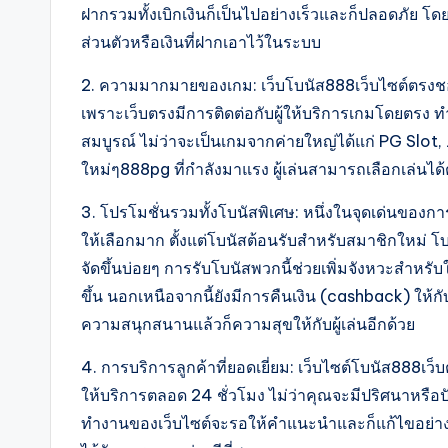
ฝากรวมทั้งเบิกเงินก็เป็นไปอย่างเร็วและก็ปลอดภัย โดย
ส่วนตัวหรือเงินที่ฝากเอาไว้ในระบบ
2. ความมากมายของเกม: เว็บโบนัส888เว็บไซต์ตรงช
เพราะเว็บตรงมีการติดต่อกับผู้ให้บริการเกมโดยตรง 
สมบูรณ์ ไม่ว่าจะเป็นเกมจากค่ายใหญ่ได้แก่ PG Slot
ใหม่ๆ888pg ที่กำลังมาแรง ผู้เล่นสามารถเลือกเล่น
3. โปรโมชั่นรวมทั้งโบนัสพิเศษ: หนึ่งในจุดเด่นของกา
ให้เลือกมาก ตั้งแต่โบนัสต้อนรับสำหรับสมาชิกใหม่ โบน
จัดขึ้นบ่อยๆ การรับโบนัสพวกนี้ช่วยเพิ่มจังหวะสำหร
ขึ้น นอกเหนือจากนี้ยังมีการคืนเงิน (cashback) ให้กั
ความสนุกสนานแล้วก็ความสุขให้กับผู้เล่นอีกด้วย
4. การบริการลูกค้าที่ยอดเยี่ยม: เว็บไซต์โบนัส888
ให้บริการตลอด 24 ชั่วโมง ไม่ว่าคุณจะมีปริศนาหรื
ทำงานของเว็บไซต์จะรอให้คำแนะนำและก็แก้ไขอย่างรว