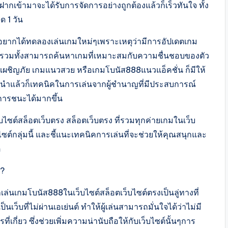
ที่ฝากเข้ามาจะได้รับการจัดการอย่างถูกต้องแล้วก็เร็วทันใจ ทั้ง
 1 วัน
ที่อยากได้ทดลองเล่นเกมใหม่ๆเพราะเหตุว่ามีการอัปเดตเกม
าย รวมทั้งสามารถค้นหาเกมที่เหมาะสมกับความชื่นชอบของตัว
เผชิญภัย เกมแนวสวย หรือเกมโบนัส888แนวแอ็คชั่น ก็มีให้
ะนำแล้วก็เทคนิคในการเล่นจากผู้ชำนาญที่มีประสบการณ์
การชนะได้มากขึ้น
บไซต์สล็อตเว็บตรง สล็อตเว็บตรง ที่รวมทุกค่ายเกมในเว็บ
็บไซต์กลุ่มนี้ และชี้แนะเทคนิคการเล่นที่จะช่วยให้คุณสนุกและ
ต
 ?
เล่นเกมโบนัส888ในเว็บไซต์สล็อตเว็บไซต์ตรงเป็นลู่ทางที่
นเว็บที่ไม่ผ่านเอเย่นต์ ทำให้ผู้เล่นสามารถมั่นใจได้ว่าไม่มี
ี่เกี่ยว ซึ่งช่วยเพิ่มความน่านับถือให้กับเว็บไซต์นั้นๆการ