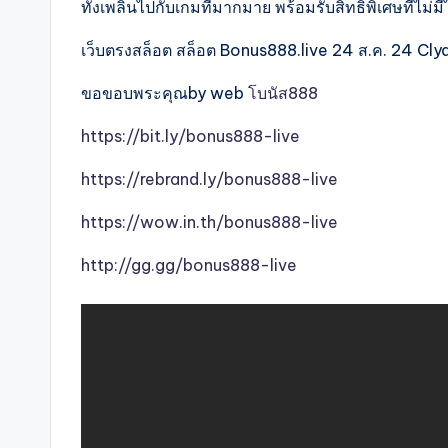
ทั้งเพลินไปกับเกมที่มากมาย พร้อมรับสิทธิพิเศษที่ไม่มีไ
เว็บตรงสล็อต สล็อต Bonus888.live 24 ส.ค. 24 Cly
ขอขอบพระคุณby web
โบนัส888
https://bit.ly/bonus888-live
https://rebrand.ly/bonus888-live
https://wow.in.th/bonus888-live
http://gg.gg/bonus888-live