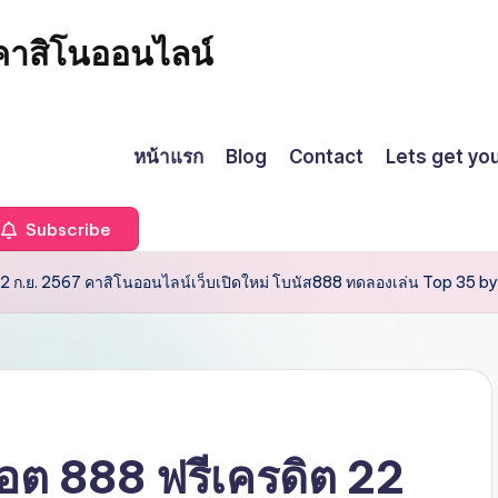
าสิโนออนไลน์
หน้าแรก
Blog
Contact
Lets get you
Subscribe
ต 22 ก.ย. 2567 คาสิโนออนไลน์เว็บเปิดใหม่ โบนัส888 ทดลองเล่น Top 35 
ล็อต 888 ฟรีเครดิต 22