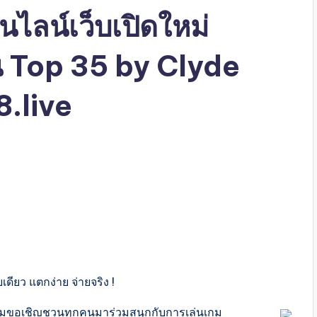
ไลน์เว็บเปิดใหม่
น Top 35 by Clyde
.live
ดียว แตกง่าย จ่ายจริง !
มขอเชิญชวนทุกคนมาร่วมสนุกกับการเล่นเกม