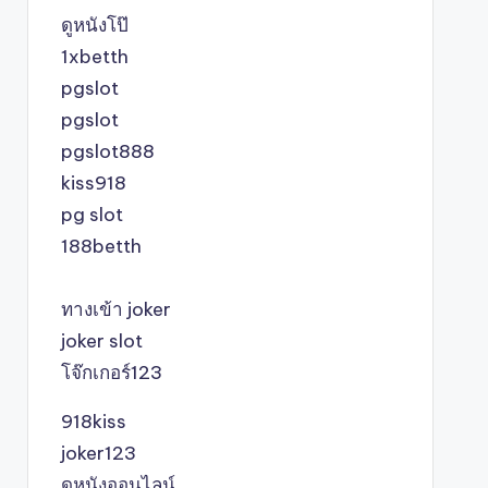
ดูหนังโป๊
1xbetth
pgslot
pgslot
pgslot888
kiss918
pg slot
188betth
ทางเข้า joker
joker slot
โจ๊กเกอร์123
918kiss
joker123
ดูหนังออนไลน์