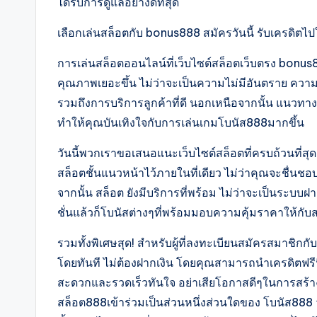
ได้รับการดูแลอย่างดีที่สุด
เลือกเล่นสล็อตกับ bonus888 สมัครวันนี้ รับเครดิตไป
การเล่นสล็อตออนไลน์ที่เว็บไซต์สล็อตเว็บตรง bonus
คุณภาพเยอะขึ้น ไม่ว่าจะเป็นความไม่มีอันตราย ค
รวมถึงการบริการลูกค้าที่ดี นอกเหนือจากนั้น แนวทางก
ทำให้คุณบันเทิงใจกับการเล่นเกมโบนัส888มากขึ้น
วันนี้พวกเราขอเสนอแนะเว็บไซต์สล็อตที่ครบถ้วนที่ส
สล็อตชั้นแนวหน้าไว้ภายในที่เดียว ไม่ว่าคุณจะชื่นชอ
จากนั้น สล็อต ยังมีบริการที่พร้อม ไม่ว่าจะเป็นระบบ
ชั่นแล้วก็โบนัสต่างๆที่พร้อมมอบความคุ้มราคาให้กับ
รวมทั้งพิเศษสุด! สำหรับผู้ที่ลงทะเบียนสมัครสมาชิกกั
โดยทันที ไม่ต้องฝากเงิน โดยคุณสามารถนำเครดิตฟรีนี้
สะดวกและรวดเร็วทันใจ อย่าเสียโอกาสดีๆในการสร้างราย
สล็อต888เข้าร่วมเป็นส่วนหนึ่งส่วนใดของ โบนัส888 ว