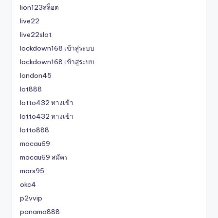
lion123สล็อต
live22
live22slot
lockdown168 เข้าสู่ระบบ
lockdown168 เข้าสู่ระบบ
london45
lot888
lotto432 ทางเข้า
lotto432 ทางเข้า
lotto888
macau69
macau69 สมัคร
mars95
okc4
p2vvip
panama888