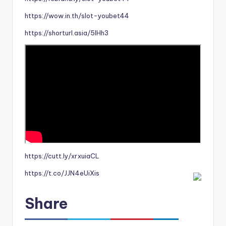
https://wow.in.th/slot-youbet44
https://shorturl.asia/5IHh3
https://cutt.ly/xrxuiaCL
https://t.co/JJN4eUiXis
Share