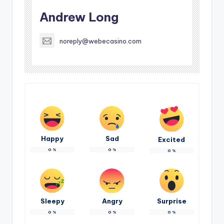
Andrew Long
noreply@webecasino.com
Happy
Sad
Excited
0
%
0
%
0
%
Sleepy
Angry
Surprise
0
%
0
%
0
%