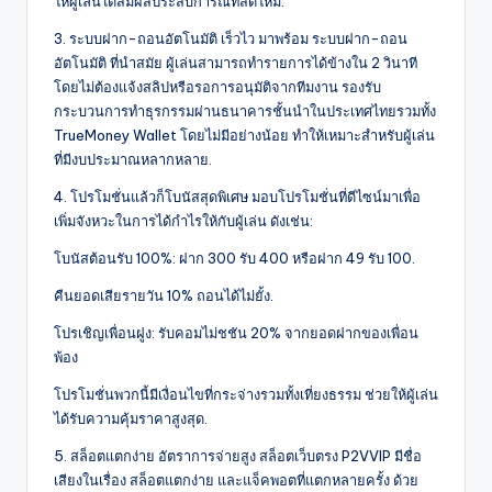
ให้ผู้เล่นได้สัมผัสประสบการณ์ที่สดใหม่.
3. ระบบฝาก-ถอนอัตโนมัติ เร็วไว มาพร้อม ระบบฝาก-ถอน
อัตโนมัติ ที่นำสมัย ผู้เล่นสามารถทำรายการได้ข้างใน 2 วินาที
โดยไม่ต้องแจ้งสลิปหรือรอการอนุมัติจากทีมงาน รองรับ
กระบวนการทำธุรกรรมผ่านธนาคารชั้นนำในประเทศไทยรวมทั้ง
TrueMoney Wallet โดยไม่มีอย่างน้อย ทำให้เหมาะสำหรับผู้เล่น
ที่มีงบประมาณหลากหลาย.
4. โปรโมชั่นแล้วก็โบนัสสุดพิเศษ มอบโปรโมชั่นที่ดีไซน์มาเพื่อ
เพิ่มจังหวะในการได้กำไรให้กับผู้เล่น ดังเช่น:
โบนัสต้อนรับ 100%: ฝาก 300 รับ 400 หรือฝาก 49 รับ 100.
คืนยอดเสียรายวัน 10% ถอนได้ไม่ยั้ง.
โปรเชิญเพื่อนฝูง: รับคอมไม่ชชัน 20% จากยอดฝากของเพื่อน
พ้อง
โปรโมชั่นพวกนี้มีเงื่อนไขที่กระจ่างรวมทั้งเที่ยงธรรม ช่วยให้ผู้เล่น
ได้รับความคุ้มราคาสูงสุด.
5. สล็อตแตกง่าย อัตราการจ่ายสูง สล็อตเว็บตรง P2VVIP มีชื่อ
เสียงในเรื่อง สล็อตแตกง่าย และแจ็คพอตที่แตกหลายครั้ง ด้วย