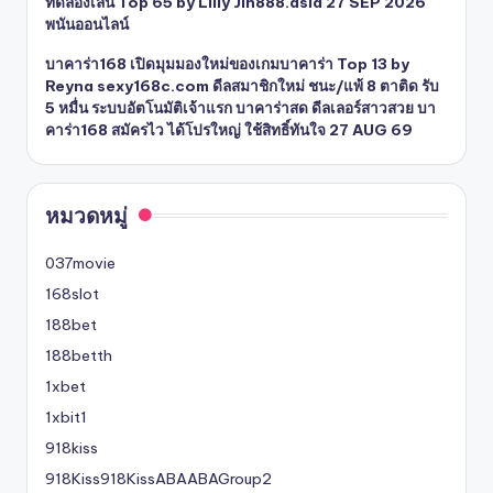
ทดลองเล่น Top 65 by Lilly Jin888.asia 27 SEP 2026
พนันออนไลน์
บาคาร่า168 เปิดมุมมองใหม่ของเกมบาคาร่า Top 13 by
Reyna sexy168c.com ดีลสมาชิกใหม่ ชนะ/แพ้ 8 ตาติด รับ
5 หมื่น ระบบอัตโนมัติเจ้าแรก บาคาร่าสด ดีลเลอร์สาวสวย บา
คาร่า168 สมัครไว ได้โปรใหญ่ ใช้สิทธิ์ทันใจ 27 AUG 69
หมวดหมู่
037movie
168slot
188bet
188betth
1xbet
1xbit1
918kiss
918Kiss918KissABAABAGroup2