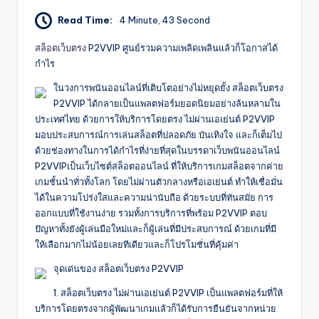
Read Time:
4 Minute, 43 Second
สล็อตเว็บตรง
P2VVIP ศูนย์รวมความเพลิดเพลินแล้วก็โอกาสได้
กำไร
ในวงการพนันออนไลน์ที่เติบโตอย่างไม่หยุดยั้ง สล็อตเว็บตรง
P2VVIP ได้กลายเป็นแพลตฟอร์มยอดนิยมอย่างล้นหลามใน
ประเทศไทย ด้วยการให้บริการโดยตรง ไม่ผ่านเอเย่นต์ P2VVIP
มอบประสบการณ์การเล่นสล็อตที่ปลอดภัย บันเทิงใจ และก็เต็มไป
ด้วยช่องทางในการได้กำไรที่ง่ายที่สุดในบรรดาเว็บพนันออนไลน์
P2VVIPเป็นเว็บไซต์สล็อตออนไลน์ ที่ให้บริการเกมสล็อตจากค่าย
เกมชั้นนำทั่วทั้งโลก โดยไม่ผ่านตัวกลางหรือเอเย่นต์ ทำให้เชื่อมั่น
ได้ในความโปร่งใสและความน่านับถือ ด้วยระบบที่ทันสมัย การ
ออกแบบที่ใช้งานง่าย รวมทั้งการบริการที่พร้อม P2VVIP ตอบ
ปัญหาทั้งยังผู้เล่นมือใหม่และก็ผู้เล่นที่มีประสบการณ์ ด้วยเกมที่มี
ให้เลือกมากไม่น้อยเลยทีเดียวและก็โปรโมชั่นที่คุ้มค่า
จุดเด่นของ สล็อตเว็บตรง P2VVIP
1. สล็อตเว็บตรง ไม่ผ่านเอเย่นต์ P2VVIP เป็นแพลตฟอร์มที่ให้
บริการโดยตรงจากผู้พัฒนาเกมแล้วก็ได้รับการยืนยันจากหน่วย