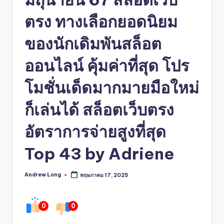
ตรง ทางเลือกยอดนิยม
ของนักเดิมพันสล็อต
ออนไลน์ คุ้มค่าที่สุด โปร
โมชั่นเด็ดมากมายมือใหม่
ก็เล่นได้ สล็อตเว็บตรง
อัตราการจ่ายสูงที่สุด
Top 43 by Adriene
Andrew Long
พฤษภาคม 17, 2025
Posted
by
0
0