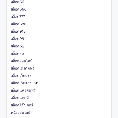
สล็อต66
สล็อต666
สล็อต777
สล็อต888
สล็อต918
สล็อต99
สล็อตpg
สล็อตxo
สล็อตออนไลน์
สล็อตเครดิตฟรี
สล็อตเว็บตรง
สล็อตเว็บตรง 168
สล็อตเเครดิตฟรี
สล็อตแตกดี
สล็อตโจ๊กเกอร์
หนังออนไลน์