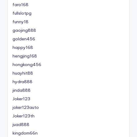
faro168
fullslotpg
funny18
gaojing888
golden456
happy168
hengjing168
hongkong456
huayhit88
hydra888
jinda888
Joker123
joker123auto
Joker123th
juad888
kingdom66n