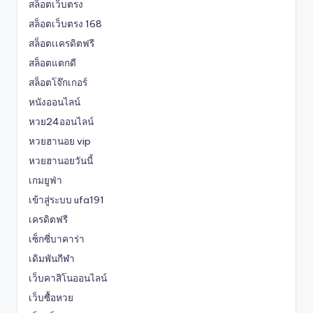
สล็อตเว็บตรง
สล็อตเว็บตรง 168
สล็อตเเครดิตฟรี
สล็อตแตกดี
สล็อตโจ๊กเกอร์
หนังออนไลน์
หวย24ออนไลน์
หวยฮานอย vip
หวยฮานอยวันนี้
เกมยูฟ่า
เข้าสู่ระบบ ufa191
เครดิตฟรี
เซ็กซี่บาคาร่า
เดิมพันกีฬา
เว็บคาสิโนออนไลน์
เว็บซื้อหวย