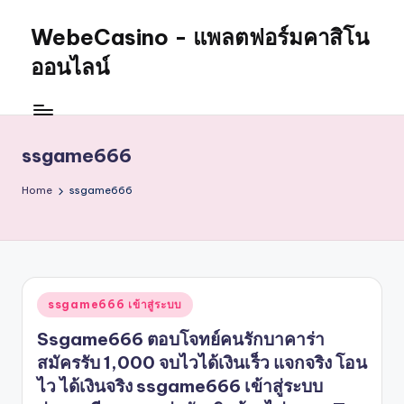
WebeCasino - แพลตฟอร์มคาสิโน
ออนไลน์
ssgame666
Home
ssgame666
Posted
ssgame666 เข้าสู่ระบบ
in
Ssgame666 ตอบโจทย์คนรักบาคาร่า
สมัครรับ 1,000 จบไวได้เงินเร็ว แจกจริง โอน
ไว ได้เงินจริง ssgame666 เข้าสู่ระบบ