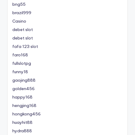
bng55
brazil999
Casino
debet slot
debet slot
fafa 123 slot
faro168
fullslotpg
funny18
gaojing888
golden456
happy168
hengjing168
hongkong456
huayhit88
hydra888