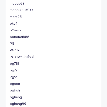
macau69
macau69 สมัคร
mars95
okc4
p2vvip
panama888
PG
PG Slot
PG Slot เว็บใหม่
pg718
pg77
Pg99
pgceo
pgfish
pgheng
pgheng99