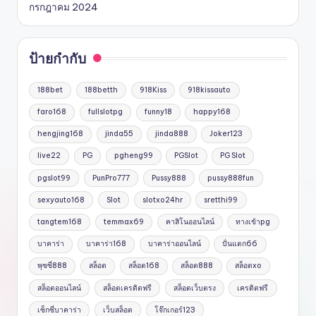
กรกฎาคม 2024
ป้ายกำกับ
188bet
188betth
918Kiss
918kissauto
faro168
fullslotpg
funny18
happy168
hengjing168
jinda55
jinda888
Joker123
live22
PG
pgheng99
PGSlot
PG Slot
pgslot99
PunPro777
Pussy888
pussy888fun
sexyauto168
Slot
slotxo24hr
sretthi99
tangtem168
temmax69
คาสิโนออนไลน์
ทางเข้าpg
บาคาร่า
บาคาร่า168
บาคาร่าออนไลน์
ปั่นแตก66
พุซซี่888
สล็อต
สล็อต168
สล็อต888
สล็อตxo
สล็อตออนไลน์
สล็อตเครดิตฟรี
สล็อตเว็บตรง
เครดิตฟรี
เซ็กซี่บาคาร่า
เว็บสล็อต
โจ๊กเกอร์123