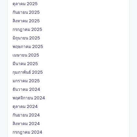
ตุลาคม 2025
กันยายน 2025
สิงหาคม 2025
กรกฎาคม 2025
มิถุนายน 2025
พฤษภาคม 2025
เมษายน 2025
มีนาคม 2025
กุมภาพันธ์ 2025
มกราคม 2025
ธันวาคม 2024
พฤศจิกายน 2024
ตุลาคม 2024
กันยายน 2024
สิงหาคม 2024
กรกฎาคม 2024