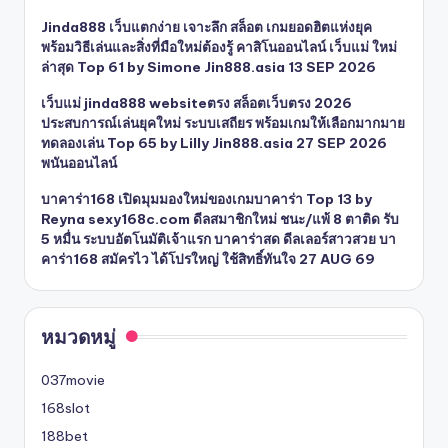
Jinda888 เว็บแตกง่าย เจาะลึก สล็อต เกมยอดฮิตแห่งยุค
พร้อมวิธีเล่นและสิ่งที่มือใหม่ต้องรู้ คาสิโนออนไลน์ เว็บแม่ ใหม่
ล่าสุด Top 61 by Simone Jin888.asia 13 SEP 2026
เว็บแม่ jinda888 websiteตรง สล็อตเว็บตรง 2026
ประสบการณ์เล่นยุคใหม่ ระบบเสถียร พร้อมเกมให้เลือกมากมาย
ทดลองเล่น Top 65 by Lilly Jin888.asia 27 SEP 2026
พนันออนไลน์
บาคาร่า168 เปิดมุมมองใหม่ของเกมบาคาร่า Top 13 by
Reyna sexy168c.com ดีลสมาชิกใหม่ ชนะ/แพ้ 8 ตาติด รับ
5 หมื่น ระบบอัตโนมัติเจ้าแรก บาคาร่าสด ดีลเลอร์สาวสวย บา
คาร่า168 สมัครไว ได้โปรใหญ่ ใช้สิทธิ์ทันใจ 27 AUG 69
หมวดหมู่
037movie
168slot
188bet