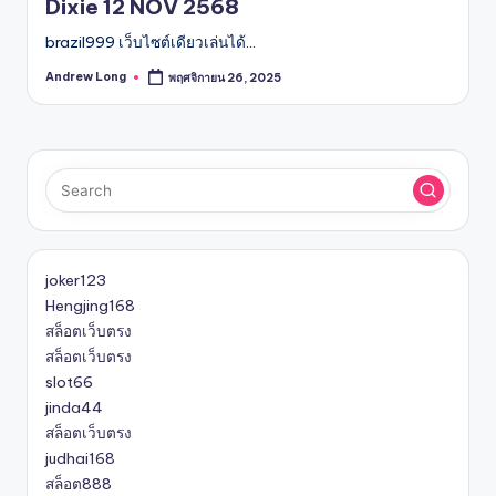
Dixie 12 NOV 2568
brazil999 เว็บไซต์เดียวเล่นได้…
Andrew Long
พฤศจิกายน 26, 2025
Posted
by
joker123
Hengjing168
สล็อตเว็บตรง
สล็อตเว็บตรง
slot66
jinda44
สล็อตเว็บตรง
judhai168
สล็อต888