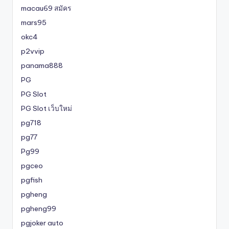
macau69 สมัคร
mars95
okc4
p2vvip
panama888
PG
PG Slot
PG Slot เว็บใหม่
pg718
pg77
Pg99
pgceo
pgfish
pgheng
pgheng99
pgjoker auto