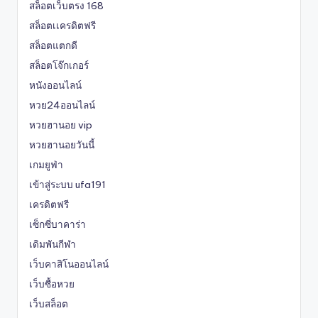
สล็อตเว็บตรง 168
สล็อตเเครดิตฟรี
สล็อตแตกดี
สล็อตโจ๊กเกอร์
หนังออนไลน์
หวย24ออนไลน์
หวยฮานอย vip
หวยฮานอยวันนี้
เกมยูฟ่า
เข้าสู่ระบบ ufa191
เครดิตฟรี
เซ็กซี่บาคาร่า
เดิมพันกีฬา
เว็บคาสิโนออนไลน์
เว็บซื้อหวย
เว็บสล็อต