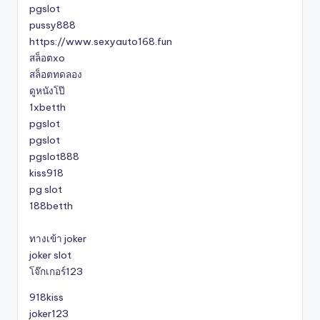
pgslot
pussy888
https://www.sexyauto168.fun
สล็อตxo
สล็อตทดลอง
ดูหนังโป๊
1xbetth
pgslot
pgslot
pgslot888
kiss918
pg slot
188betth
ทางเข้า joker
joker slot
โจ๊กเกอร์123
918kiss
joker123