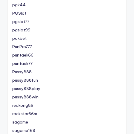
pgk44
PGSlot
pgslot77
pgslot99
pokbet
PunPro777
puntaek66
puntaek77
Pussy888
pussy888fun
pussy888play
pussy888win
redkong89
rockstar66m
sagame
sagame168