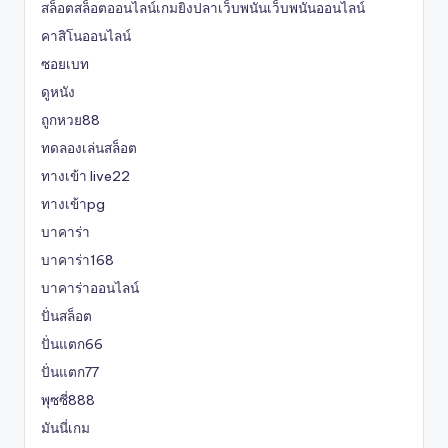
สล็อตสล็อตออนไลน์เกมยิงปลาเว็บพนันเว็บพนันออนไลน์
คาสิโนออนไลน์
ซอยเบท
ดูหนัง
ถูกหวย88
ทดลองเล่นสล็อต
ทางเข้า live22
ทางเข้าpg
บาคาร่า
บาคาร่า168
บาคาร่าออนไลน์
ปั่นสล็อต
ปั่นแตก66
ปั่นแตก77
พุซซี่888
มันนี่เกม