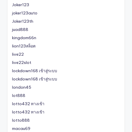
Joker123
joker123auto
Joker123th
juad888
kingdom66n
lion123สล็อต
live22
live22slot
lockdown168 เข้าสู่ระบบ
lockdown168 เข้าสู่ระบบ
london45
lot888
lotto432 ทางเข้า
lotto432 ทางเข้า
lotto888
macau69