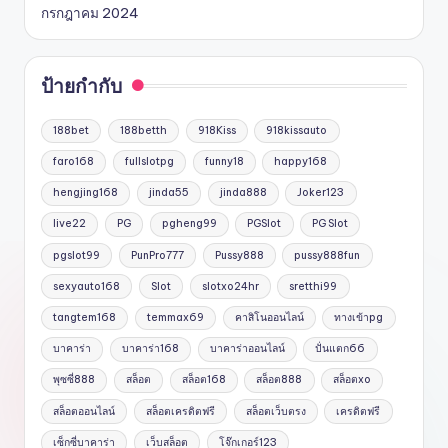
กรกฎาคม 2024
ป้ายกำกับ
188bet
188betth
918Kiss
918kissauto
faro168
fullslotpg
funny18
happy168
hengjing168
jinda55
jinda888
Joker123
live22
PG
pgheng99
PGSlot
PG Slot
pgslot99
PunPro777
Pussy888
pussy888fun
sexyauto168
Slot
slotxo24hr
sretthi99
tangtem168
temmax69
คาสิโนออนไลน์
ทางเข้าpg
บาคาร่า
บาคาร่า168
บาคาร่าออนไลน์
ปั่นแตก66
พุซซี่888
สล็อต
สล็อต168
สล็อต888
สล็อตxo
สล็อตออนไลน์
สล็อตเครดิตฟรี
สล็อตเว็บตรง
เครดิตฟรี
เซ็กซี่บาคาร่า
เว็บสล็อต
โจ๊กเกอร์123