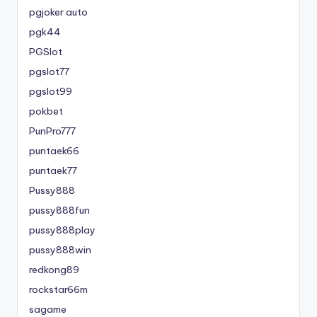
pgjoker auto
pgk44
PGSlot
pgslot77
pgslot99
pokbet
PunPro777
puntaek66
puntaek77
Pussy888
pussy888fun
pussy888play
pussy888win
redkong89
rockstar66m
sagame