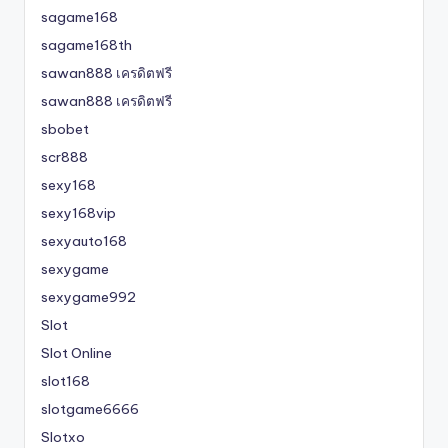
sagame168
sagame168th
sawan888 เครดิตฟรี
sawan888 เครดิตฟรี
sbobet
scr888
sexy168
sexy168vip
sexyauto168
sexygame
sexygame992
Slot
Slot Online
slot168
slotgame6666
Slotxo