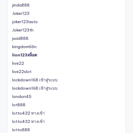
jinda888
Joker123
joker123auto
Joker123th
juad888
kingdom66n
lion123สล็อต
live22
live22slot
lockdown168 เข้าสู่ระบบ
lockdown168 เข้าสู่ระบบ
london45
lot888
lotto432 ทางเข้า
lotto432 ทางเข้า
lotto888