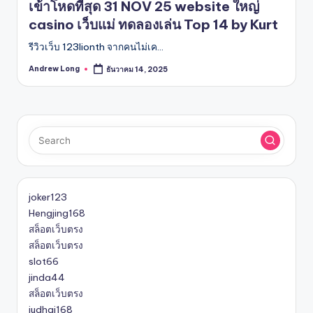
เข้าโหดที่สุด 31 NOV 25 website ใหญ่
casino เว็บแม่ ทดลองเล่น Top 14 by Kurt
รีวิวเว็บ 123lionth จากคนไม่เค…
Andrew Long
ธันวาคม 14, 2025
Posted
by
joker123
Hengjing168
สล็อตเว็บตรง
สล็อตเว็บตรง
slot66
jinda44
สล็อตเว็บตรง
judhai168