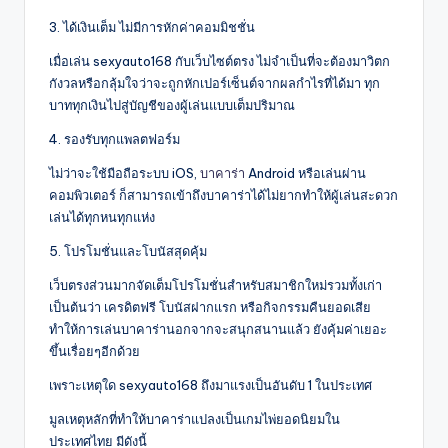
3. ได้เงินเต็ม ไม่มีการหักค่าคอมมิชชั่น
เมื่อเล่น sexyauto168 กับเว็บไซต์ตรง ไม่จำเป็นที่จะต้องมาวิตก
กังวลหรือกลุ้มใจว่าจะถูกหักเปอร์เซ็นต์จากผลกำไรที่ได้มา ทุก
บาททุกเงินไปสู่บัญชีของผู้เล่นแบบเต็มปริมาณ
4. รองรับทุกแพลตฟอร์ม
ไม่ว่าจะใช้มือถือระบบ iOS,
บาคาร่า
Android หรือเล่นผ่าน
คอมพิวเตอร์ ก็สามารถเข้าถึงบาคาร่าได้ไม่ยากทำให้ผู้เล่นสะดวก
เล่นได้ทุกหนทุกแห่ง
5. โปรโมชั่นและโบนัสสุดคุ้ม
เว็บตรงส่วนมากจัดเต็มโปรโมชั่นสำหรับสมาชิกใหม่รวมทั้งเก่า
เป็นต้นว่า เครดิตฟรี โบนัสฝากแรก หรือกิจกรรมคืนยอดเสีย
ทำให้การเล่นบาคาร่านอกจากจะสนุกสนานแล้ว ยังคุ้มค่าเยอะ
ขึ้นเรื่อยๆอีกด้วย
เพราะเหตุใด sexyauto168 ถึงมาแรงเป็นอันดับ 1 ในประเทศ
มูลเหตุหลักที่ทำให้บาคาร่าแปลงเป็นเกมไพ่ยอดนิยมใน
ประเทศไทย มีดังนี้