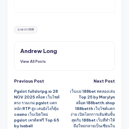
Tags:
บาคาร่า168
Andrew Long
View All Posts
Post
Previous Post
Next Post
Pgslot fullslotpg.io 28
เว็บแม่ 188bet ทดลองเล่น
navigation
NOV 2025 สล็อต เว็บไซต์
Top 25 by Marylyn
ตรง รวมเกม pgslot แตก
สล็อต 188betth.shop
หนัก RTP สูง เล่นยังไงก็คุ้ม
188betth เว็บไซต์แตก
casino เว็บเปิดใหม่
ง่าย เปิดโลกการเดิมพันขั้น
pgslot เครดิตฟรี Top 65
สุดกับ 188bet เว็บที่ทำให้
by Isabell
มือใหม่กลายเป็นเซียนใน