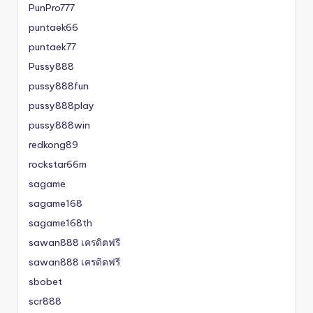
PunPro777
puntaek66
puntaek77
Pussy888
pussy888fun
pussy888play
pussy888win
redkong89
rockstar66m
sagame
sagame168
sagame168th
sawan888 เครดิตฟรี
sawan888 เครดิตฟรี
sbobet
scr888