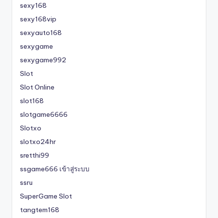
sexy168
sexy168vip
sexyauto168
sexygame
sexygame992
Slot
Slot Online
slot168
slotgame6666
Slotxo
slotxo24hr
sretthi99
ssgame666 เข้าสู่ระบบ
ssru
SuperGame Slot
tangtem168