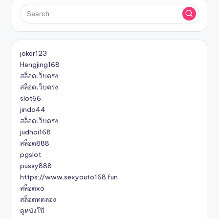
joker123
Hengjing168
สล็อตเว็บตรง
สล็อตเว็บตรง
slot66
jinda44
สล็อตเว็บตรง
judhai168
สล็อต888
pgslot
pussy888
https://www.sexyauto168.fun
สล็อตxo
สล็อตทดลอง
ดูหนังโป๊