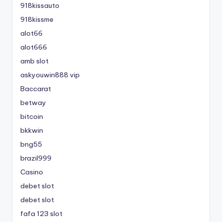
918kissauto
918kissme
alot66
alot666
amb slot
askyouwin888 vip
Baccarat
betway
bitcoin
bkkwin
bng55
brazil999
Casino
debet slot
debet slot
fafa 123 slot