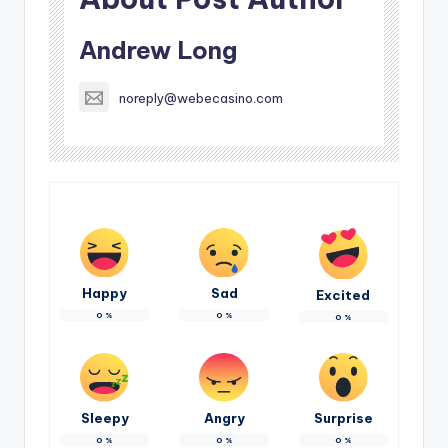
Andrew Long
noreply@webecasino.com
Happy
Sad
Excited
0
%
0
%
0
%
Sleepy
Angry
Surprise
0
%
0
%
0
%