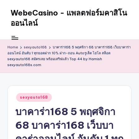
WebeCasino - แพลตฟอร์มคาสิโน
ออนไลน์
Home
sexyauto168
บาคาร่า168 5 พฤศจิกา 68 บาคาร่า168 เว็บบาคาร่า
ออนไลน์ อันดับ 1 ทุกยอดฝาก 10% ฝาก-ถอน Autoรูเล็ต ไฮโล สล็อต
sexyauto168 สมัครเลย พร้อมเสริฟแล้ว Top 44 by Hamish
sexyauto168s.com
Posted
sexyauto168
in
บาคาร่า168 5 พฤศจิกา
68 บาคาร่า168 เว็บบา
คาร่าออนไลน์ อันดับ 1 ทุก