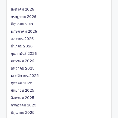
สิงหาคม 2026
กรกฎาคม 2026
มิถุนายน 2026
พฤษภาคม 2026
เมษายน 2026
มีนาคม 2026
กุมภาพันธ์ 2026
มกราคม 2026
ธันวาคม 2025
พฤศจิกายน 2025
ตุลาคม 2025
กันยายน 2025
สิงหาคม 2025
กรกฎาคม 2025
มิถุนายน 2025