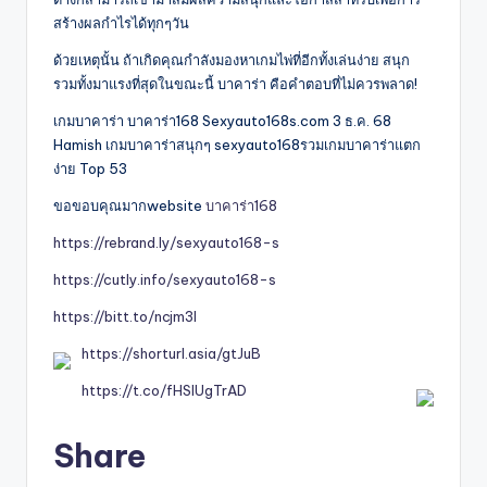
สร้างผลกำไรได้ทุกๆวัน
ด้วยเหตุนั้น ถ้าเกิดคุณกำลังมองหาเกมไพ่ที่อีกทั้งเล่นง่าย สนุก
รวมทั้งมาแรงที่สุดในขณะนี้ บาคาร่า คือคำตอบที่ไม่ควรพลาด!
เกมบาคาร่า บาคาร่า168 Sexyauto168s.com 3 ธ.ค. 68
Hamish เกมบาคาร่าสนุกๆ sexyauto168รวมเกมบาคาร่าแตก
ง่าย Top 53
ขอขอบคุณมากwebsite
บาคาร่า168
https://rebrand.ly/sexyauto168-s
https://cutly.info/sexyauto168-s
https://bitt.to/ncjm3l
https://shorturl.asia/gtJuB
https://t.co/fHSlUgTrAD
Share