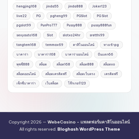
hengjing168
jinda55
jinda888
Joker123
live22
PG
pgheng99
PGSlot
PG Slot
pgslot99
PunPro777
Pussy888
pussy888fun
sexyauto168
Slot
slotxo24hr
sretthi99
tangtem168
temmax69
คาสิโนออนไลน์
ทางเข้าpg
บาคาร่า
บาคาร่า168
บาคาร่าออนไลน์
ปั่นแตก66
พุซซี่888
สล็อต
สล็อต168
สล็อต888
สล็อตxo
สล็อตออนไลน์
สล็อตเครดิตฟรี
สล็อตเว็บตรง
เครดิตฟรี
เซ็กซี่บาคาร่า
เว็บสล็อต
โจ๊กเกอร์123
Copyright 2026 —
WebeCasino - แพลตฟอร์มคาสิโนออนไลน์
.
All rights reserved.
Bloghash WordPress Theme