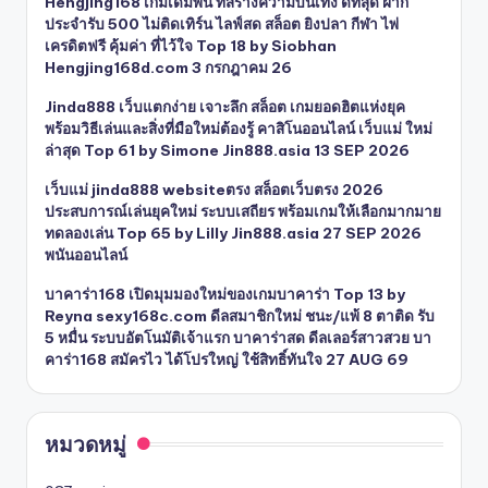
Hengjing168 เกมเดิมพัน ที่สร้างความบันเทิง ดีที่สุด ฝาก
ประจำรับ 500 ไม่ติดเทิร์น ไลฟ์สด สล็อต ยิงปลา กีฬา ไพ่
เครดิตฟรี คุ้มค่า ที่ไว้ใจ Top 18 by Siobhan
Hengjing168d.com 3 กรกฎาคม 26
Jinda888 เว็บแตกง่าย เจาะลึก สล็อต เกมยอดฮิตแห่งยุค
พร้อมวิธีเล่นและสิ่งที่มือใหม่ต้องรู้ คาสิโนออนไลน์ เว็บแม่ ใหม่
ล่าสุด Top 61 by Simone Jin888.asia 13 SEP 2026
เว็บแม่ jinda888 websiteตรง สล็อตเว็บตรง 2026
ประสบการณ์เล่นยุคใหม่ ระบบเสถียร พร้อมเกมให้เลือกมากมาย
ทดลองเล่น Top 65 by Lilly Jin888.asia 27 SEP 2026
พนันออนไลน์
บาคาร่า168 เปิดมุมมองใหม่ของเกมบาคาร่า Top 13 by
Reyna sexy168c.com ดีลสมาชิกใหม่ ชนะ/แพ้ 8 ตาติด รับ
5 หมื่น ระบบอัตโนมัติเจ้าแรก บาคาร่าสด ดีลเลอร์สาวสวย บา
คาร่า168 สมัครไว ได้โปรใหญ่ ใช้สิทธิ์ทันใจ 27 AUG 69
หมวดหมู่