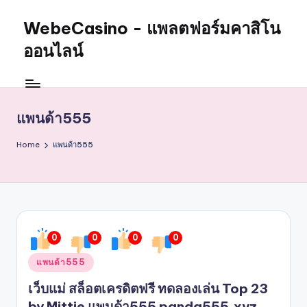
WebeCasino - แพลตฟอร์มคาสิโน
ออนไลน์
แพนด้า555
Home
แพนด้า555
0
0
0
0
Posted
แพนด้า555
in
เว็บแม่ สล็อตเครดิตฟรี ทดลองเล่น Top 23
by Mittie แพนด้า555 panda555.xyz