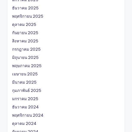
ธันวาคม 2025
พฤศจิกายน 2025
ตุลาคม 2025
กันยายน 2025
สิงหาคม 2025
กรกฎาคม 2025
มิถุนายน 2025
พฤษภาคม 2025
เมษายน 2025
มีนาคม 2025
กุมภาพันธ์ 2025
มกราคม 2025
ธันวาคม 2024
พฤศจิกายน 2024
ตุลาคม 2024
กันยายน 2024