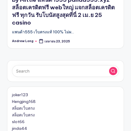
สล็อตเครดิตฟรี webใหญ่ แจกสล็อตเครดิต
ฟรี ทุกวัน รับโบนัสสูงสุดที่นี่ 2 เม.ย 25
casino
แพนด้า555 เว็บตรงแท้ 100% ไม่ผ…
Andrew Long
เมษายน 23, 2025
Posted
by
joker123
Hengjing168
สล็อตเว็บตรง
สล็อตเว็บตรง
slot66
jinda44