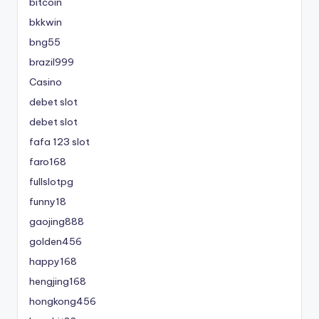
bitcoin
bkkwin
bng55
brazil999
Casino
debet slot
debet slot
fafa 123 slot
faro168
fullslotpg
funny18
gaojing888
golden456
happy168
hengjing168
hongkong456