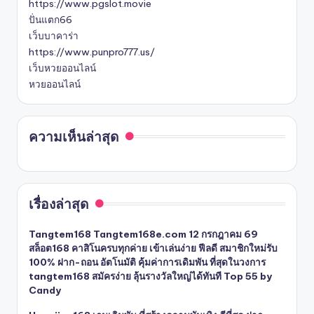
https://www.pgslot.movie
ปั่นแตก66
เว็บบาคาร่า
https://www.punpro777.us/
เว็บหวยออนไลน์
หวยออนไลน์
ความเห็นล่าสุด
เรื่องล่าสุด
Tangtem168 Tangtem168e.com 12 กรกฎาคม 69
สล็อต168 คาสิโนครบทุกค่าย เข้าเล่นง่าย ฟีลดี สมาชิกใหม่รับ
100% ฝาก-ถอน อัตโนมัติ คุ้มค่าการเดิมพัน ที่สุดในวงการ
tangtem168 สมัครง่าย ลุ้นรางวัลใหญ่ได้ทันที Top 55 by
Candy