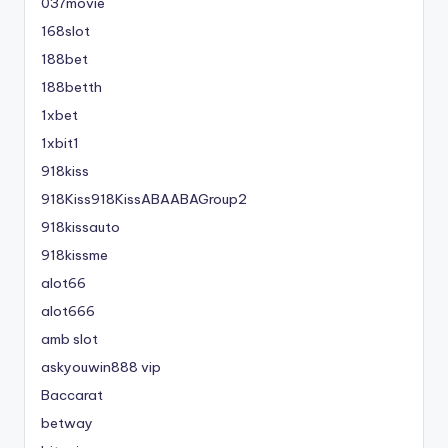
037movie
168slot
188bet
188betth
1xbet
1xbit1
918kiss
918Kiss918KissABAABAGroup2
918kissauto
918kissme
alot66
alot666
amb slot
askyouwin888 vip
Baccarat
betway