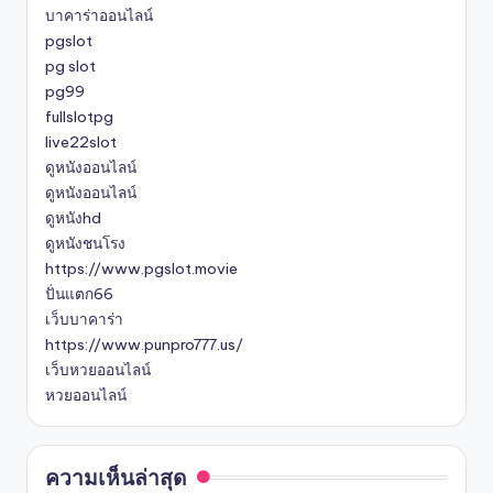
บาคาร่าออนไลน์
pgslot
pg slot
pg99
fullslotpg
live22slot
ดูหนังออนไลน์
ดูหนังออนไลน์
ดูหนังhd
ดูหนังชนโรง
https://www.pgslot.movie
ปั่นแตก66
เว็บบาคาร่า
https://www.punpro777.us/
เว็บหวยออนไลน์
หวยออนไลน์
ความเห็นล่าสุด