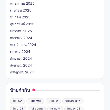
พฤษภาคม 2025
เมษายน 2025
มีนาคม 2025
กุมภาพันธ์ 2025
มกราคม 2025
ธันวาคม 2024
พฤศจิกายน 2024
ตุลาคม 2024
กันยายน 2024
สิงหาคม 2024
กรกฎาคม 2024
ป้ายกำกับ
188bet
188betth
918Kiss
918kissauto
faro168
fullslotpg
funny18
happy168