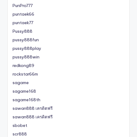
PunPro777
puntaek66
puntaek77
Pussy888
pussy888fun
pussy888play
pussy888win
redkong89
rockstar66m
sagame
sagame168
sagame168th
sawan888 เครดิตฟรี
sawan888 เครดิตฟรี
sbobet
scr888