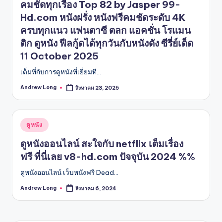
คมชัดทุกเรื่อง Top 82 by Jasper 99-
Hd.com หนังฝรั่ง หนังฟรีคมชัดระดับ 4K
ครบทุกแนว แฟนตาซี ตลก แอคชั่น โรแมน
ติก ดูหนัง ฟีลกู้ดได้ทุกวันกับหนังดัง ซีรี่ย์เด็ด
11 October 2025
เต็มที่กับการดูหนังที่เยี่ยมที…
Andrew Long
สิงหาคม 23, 2025
Posted
by
Posted
ดูหนัง
in
ดูหนังออนไลน์ สะใจกับ netflix เต็มเรื่อง
ฟรี ที่นี่เลย v8-hd.com ปัจจุบัน 2024 %%
ดูหนังออนไลน์ เว็บหนังฟรี Dead…
Andrew Long
สิงหาคม 6, 2024
Posted
by