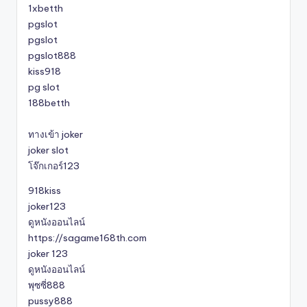
1xbetth
pgslot
pgslot
pgslot888
kiss918
pg slot
188betth
ทางเข้า joker
joker slot
โจ๊กเกอร์123
918kiss
joker123
ดูหนังออนไลน์
https://sagame168th.com
joker 123
ดูหนังออนไลน์
พุซซี่888
pussy888