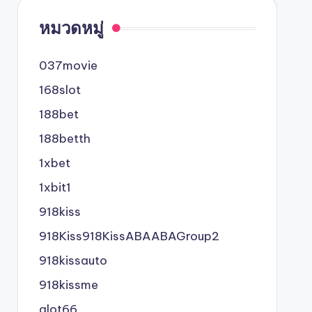
หมวดหมู่
037movie
168slot
188bet
188betth
1xbet
1xbit1
918kiss
918Kiss918KissABAABAGroup2
918kissauto
918kissme
alot66