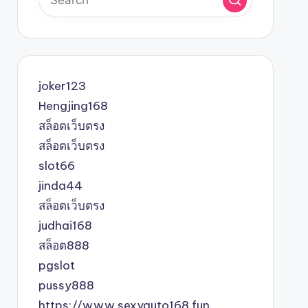
joker123
Hengjing168
สล็อตเว็บตรง
สล็อตเว็บตรง
slot66
jinda44
สล็อตเว็บตรง
judhai168
สล็อต888
pgslot
pussy888
https://www.sexyauto168.fun