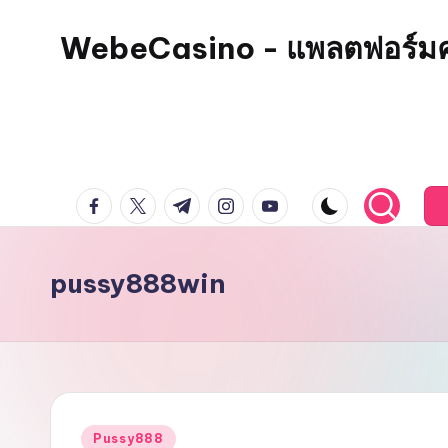
WebeCasino - แพลตฟอร์มค
facebook.com
twitter.com
t.me
instagram.com
youtube.com
pussy888win
Posted
Pussy888