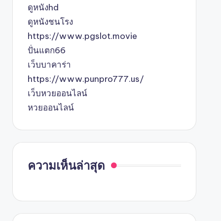
ดูหนังhd
ดูหนังชนโรง
https://www.pgslot.movie
ปั่นแตก66
เว็บบาคาร่า
https://www.punpro777.us/
เว็บหวยออนไลน์
หวยออนไลน์
ความเห็นล่าสุด