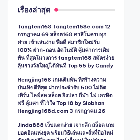
เรื่องล่าสุด
Tangtem168 Tangtem168e.com 12
กรกฎาคม 69 สล็อต168 คาสิโนครบทุก
ค่าย เข้าเล่นง่าย ฟีลดี สมาชิกใหม่รับ
100% ฝาก-ถอน อัตโนมัติ คุ้มค่าการเดิม
พัน ที่สุดในวงการ tangtem168 สมัครง่าย
ลุ้นรางวัลใหญ่ได้ทันที Top 55 by Candy
Hengjing168 เกมเดิมพัน ที่สร้างความ
บันเทิง ดีที่สุด ฝากประจำรับ 500 ไม่ติด
เทิร์น ไลฟ์สด สล็อต ยิงปลา กีฬา ไพ่ เครดิต
ฟรี คุ้มค่า ที่ไว้ใจ Top 18 by Siobhan
Hengjing168d.com 3 กรกฎาคม 26
Jinda888 เว็บแตกง่าย เจาะลึก สล็อต เกม
ยอดฮิตแห่งยุค พร้อมวิธีเล่นและสิ่งที่มือใหม่