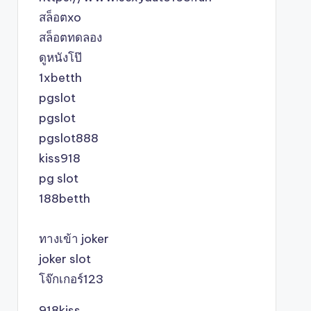
สล็อตxo
สล็อตทดลอง
ดูหนังโป๊
1xbetth
pgslot
pgslot
pgslot888
kiss918
pg slot
188betth
ทางเข้า joker
joker slot
โจ๊กเกอร์123
918kiss