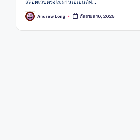
สล็อตเว็บตรงไม่ผ่านเอเย่นต์ที่…
Andrew Long
กันยายน 10, 2025
Posted
by